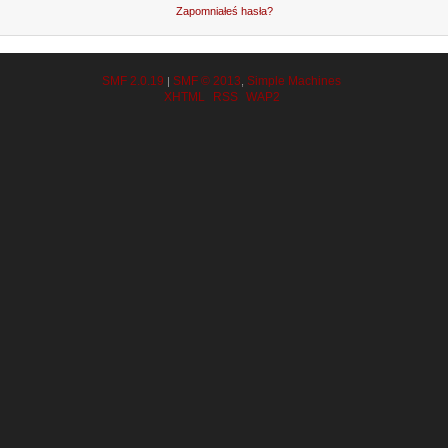
Zapomniałeś hasła?
SMF 2.0.19
SMF © 2013
Simple Machines
|
,
XHTML
RSS
WAP2