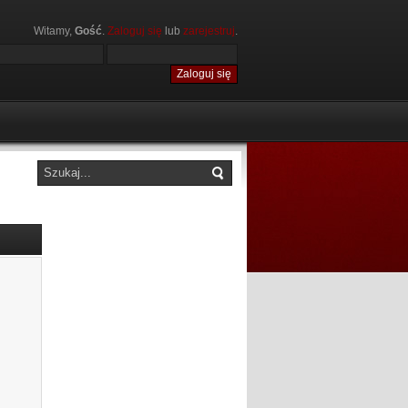
Witamy,
Gość
.
Zaloguj się
lub
zarejestruj
.