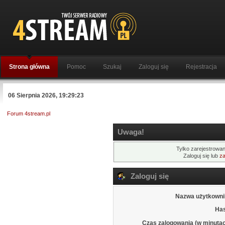
Strona główna
Pomoc
Szukaj
Zaloguj się
Rejestracja
06 Sierpnia 2026, 19:29:23
Forum 4stream.pl
Uwaga!
Tylko zarejestrowan
Zaloguj się lub
za
Zaloguj się
Nazwa użytkowni
Has
Czas zalogowania (w minutac