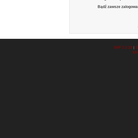
Bądź zawsze zalogowa
SMF 2.0.19
S
|
XH