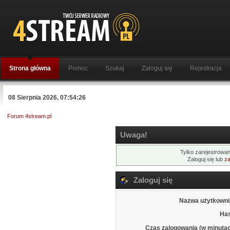
Strona główna
Pomoc
Szukaj
Zaloguj się
Rejestracja
08 Sierpnia 2026, 07:54:26
Forum 4stream.pl
Uwaga!
Tylko zarejestrowan
Zaloguj się lub
za
Zaloguj się
Nazwa użytkowni
Has
Czas zalogowania (w minutac