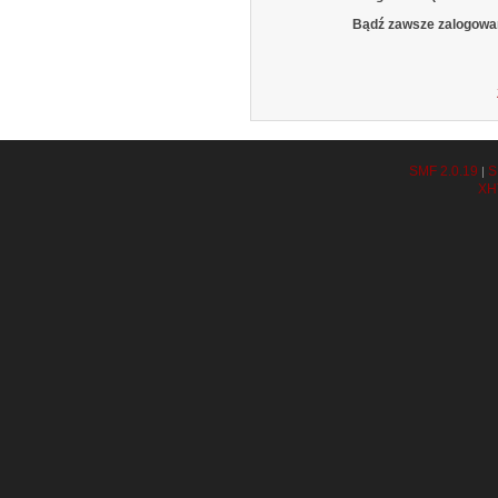
Bądź zawsze zalogowa
SMF 2.0.19
S
|
XH