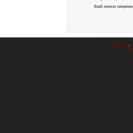
Bądź zawsze zalogowa
SMF 2.0.19
S
|
XH