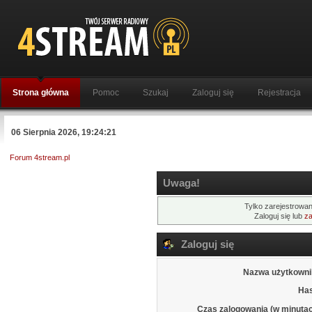
Strona główna
Pomoc
Szukaj
Zaloguj się
Rejestracja
06 Sierpnia 2026, 19:24:21
Forum 4stream.pl
Uwaga!
Tylko zarejestrowan
Zaloguj się lub
za
Zaloguj się
Nazwa użytkowni
Has
Czas zalogowania (w minutac