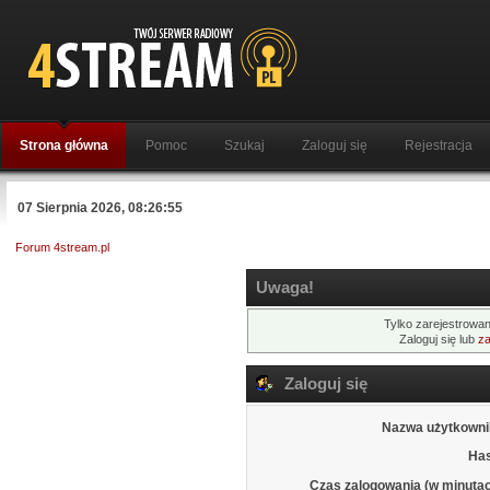
Strona główna
Pomoc
Szukaj
Zaloguj się
Rejestracja
07 Sierpnia 2026, 08:26:55
Forum 4stream.pl
Uwaga!
Tylko zarejestrowan
Zaloguj się lub
za
Zaloguj się
Nazwa użytkowni
Has
Czas zalogowania (w minutac