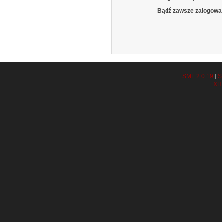
Bądź zawsze zalogowa
SMF 2.0.19
S
|
XH