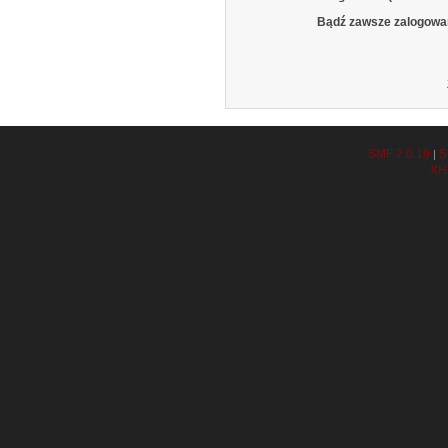
Bądź zawsze zalogowa
SMF 2.0.19
S
|
XH