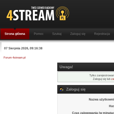
Strona główna
Pomoc
Szukaj
Zaloguj się
Rejestracja
07 Sierpnia 2026, 09:16:38
Forum 4stream.pl
Uwaga!
Tylko zarejestrowan
Zaloguj się lub
za
Zaloguj się
Nazwa użytkowni
Has
Czas zalogowania (w minutac