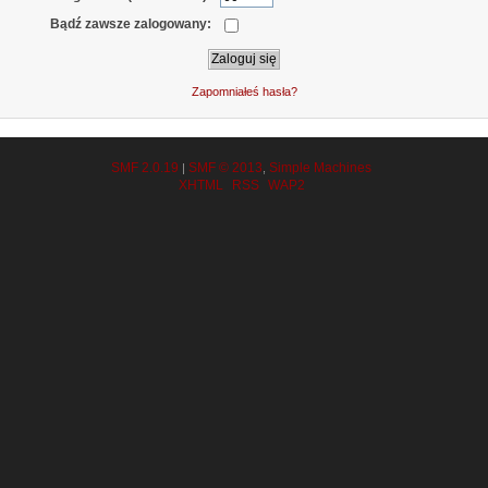
Bądź zawsze zalogowany:
Zapomniałeś hasła?
SMF 2.0.19
SMF © 2013
Simple Machines
|
,
XHTML
RSS
WAP2