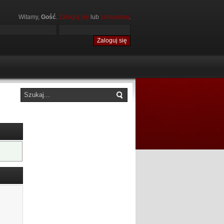
Witamy,
Gość
.
Zaloguj się
lub
zarejestruj
.