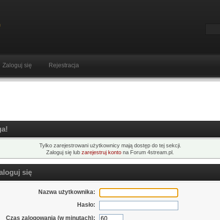
Zaloguj się
Rejestracja
a!
Tylko zarejestrowani użytkownicy mają dostęp do tej sekcji.
Zaloguj się lub
zarejestruj konto
na Forum 4stream.pl.
loguj się
Nazwa użytkownika:
Hasło:
Czas zalogowania (w minutach):