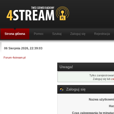
Strona główna
Pomoc
Szukaj
Zaloguj się
Rejestracja
06 Sierpnia 2026, 22:39:03
Forum 4stream.pl
Uwaga!
Tylko zarejestrowan
Zaloguj się lub
za
Zaloguj się
Nazwa użytkowni
Has
Czas zalogowania (w minutac