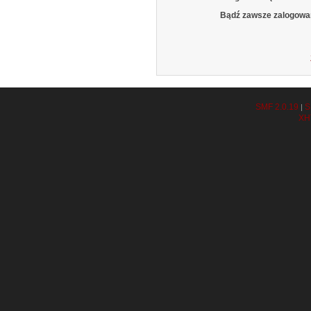
Bądź zawsze zalogowa
SMF 2.0.19
S
|
XH