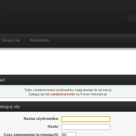
Zaloguj się
Rejestracja
a!
Tylko zarejestrowani użytkownicy mają dostęp do tej sekcji.
Zaloguj się lub
zarejestruj konto
na Forum 4stream.pl.
loguj się
Nazwa użytkownika:
Hasło:
Czas zalogowania (w minutach):