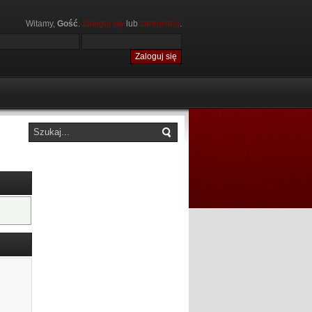
Witamy,
Gość
.
Zaloguj się
lub
zarejestruj
.