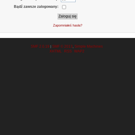
Bądź zawsze zalogowany:
Zapomniałeś hasła?
SMF 2.0.19
SMF © 2013
Simple Machines
|
,
XHTML
RSS
WAP2