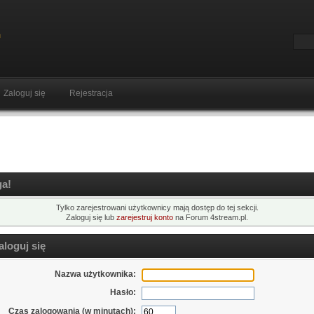
Zaloguj się
Rejestracja
a!
Tylko zarejestrowani użytkownicy mają dostęp do tej sekcji.
Zaloguj się lub
zarejestruj konto
na Forum 4stream.pl.
loguj się
Nazwa użytkownika:
Hasło:
Czas zalogowania (w minutach):