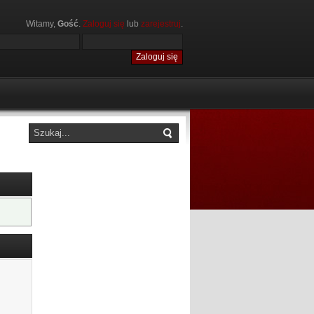
Witamy,
Gość
.
Zaloguj się
lub
zarejestruj
.