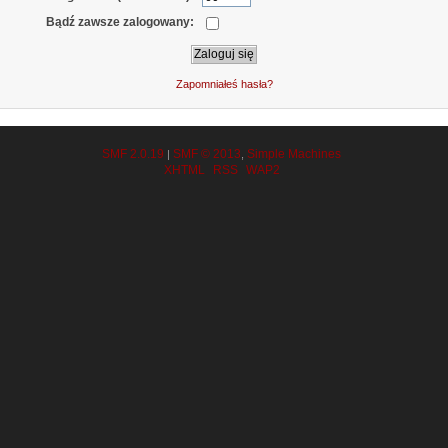
Bądź zawsze zalogowany:
Zapomniałeś hasła?
SMF 2.0.19
SMF © 2013
Simple Machines
|
,
XHTML
RSS
WAP2