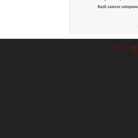
Bądź zawsze zalogowa
SMF 2.0.19
S
|
XH