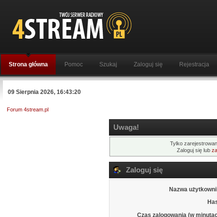
Strona główna
Pomoc
Szukaj
Zaloguj się
Rejestracja
09 Sierpnia 2026, 16:43:20
Forum 4stream.pl
Uwaga!
Tylko zarejestrowan
Zaloguj się lub
za
Zaloguj się
Nazwa użytkowni
Has
Czas zalogowania (w minutac