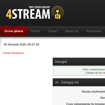
Strona główna
Pomoc
Szukaj
Zaloguj się
Rejestracja
08 Sierpnia 2026, 09:37:39
Forum 4stream.pl
Uwaga!
Tylko zarejestrowan
Zaloguj się lub
za
Zaloguj się
Nazwa użytkowni
Has
Czas zalogowania (w minutac