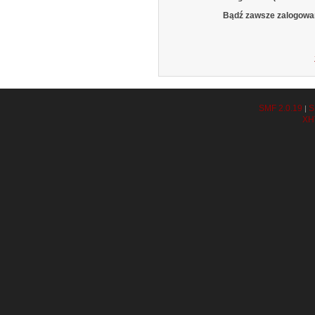
Bądź zawsze zalogowa
SMF 2.0.19
S
|
XH