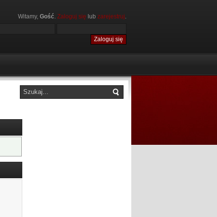
Witamy,
Gość
.
Zaloguj się
lub
zarejestruj
.