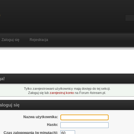
Zaloguj się
Rejestracja
a!
Tylko zarejestrowani użytkownicy mają dostęp do tej sekcji.
Zaloguj się lub
zarejestruj konto
na Forum 4stream.pl.
loguj się
Nazwa użytkownika:
Hasło:
Czas zalogowania (w minutach):