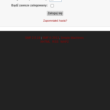
Bądź zawsze zalogowany:
Zapomniałeś hasła?
SMF 2.0.19
SMF © 2013
Simple Machines
|
,
XHTML
RSS
WAP2