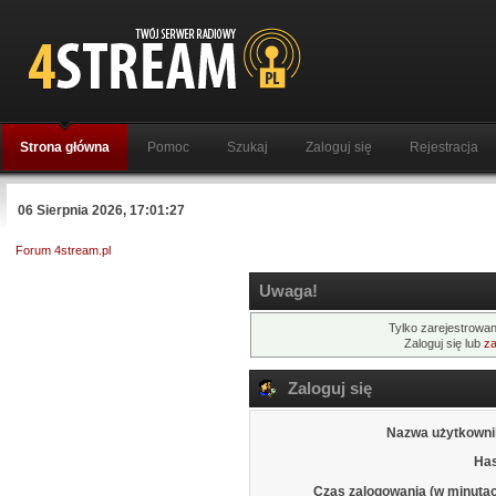
Strona główna
Pomoc
Szukaj
Zaloguj się
Rejestracja
06 Sierpnia 2026, 17:01:27
Forum 4stream.pl
Uwaga!
Tylko zarejestrowan
Zaloguj się lub
za
Zaloguj się
Nazwa użytkowni
Has
Czas zalogowania (w minutac