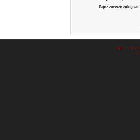
Bądź zawsze zalogowa
SMF 2.0.19
S
|
XH