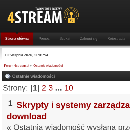
Strona główna
Pomoc
Szukaj
Zaloguj się
Rejestracja
10 Sierpnia 2026, 11:01:54
Forum 4stream.pl
»
Ostatnie wiadomości
Ostatnie wiadomości
Strony: [
1
]
2
3
...
10
1
Skrypty i systemy zarządza
download
« Ostatnia wiadomość wysłana pr