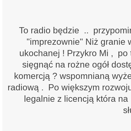
To radio będzie .. przypomin
"imprezownie" Niż granie 
ukochanej ! Przykro Mi , po
sięgnąć na rożne ogół dost
komercją ? wspomnianą wyżej 
radiową . Po większym rozwoju r
legalnie z licencją która 
sł