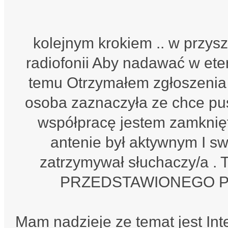
kolejnym krokiem .. w przys
radiofonii Aby nadawać w eter
temu Otrzymałem zgłoszenia 
osoba zaznaczyła ze chce pus
współpracę jestem zamknięt
antenie był aktywnym I s
zatrzymywał słuchaczy/a . 
PRZEDSTAWIONEGO PR
Mam nadzieje ze temat jest Int