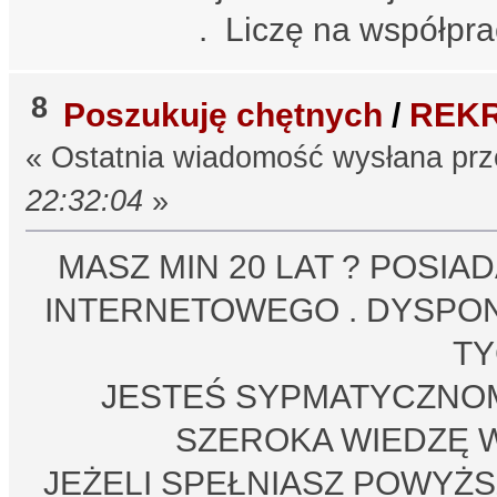
. Liczę na współpra
8
Poszukuję chętnych
/
REK
« Ostatnia wiadomość wysłana pr
22:32:04
»
MASZ MIN 20 LAT ? POSI
INTERNETOWEGO . DYSPON
TY
JESTEŚ SYPMATYCZNOM 
SZEROKA WIEDZĘ 
JEŻELI SPEŁNIASZ POWYŻS