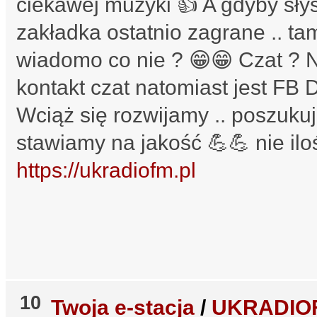
ciekawej muzyki 👍 A gdyby sły
zakładka ostatnio zagrane .. tam
wiadomo co nie ? 😁😁 Czat ? 
kontakt czat natomiast jest FB
Wciąż się rozwijamy .. poszuku
stawiamy na jakość 💪💪 nie ilo
https://ukradiofm.pl
10
Twoja e-stacja
/
UKRADIOF