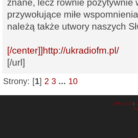
znane, lecz równie pozytywnie 
przywołujące miłe wspomnienia!
należą także utwory naszych Sł
[/center]]http://ukradiofm.pl/
[/url]
Strony: [
1
]
2
3
...
10
SMF 2.0.19
S
|
XH