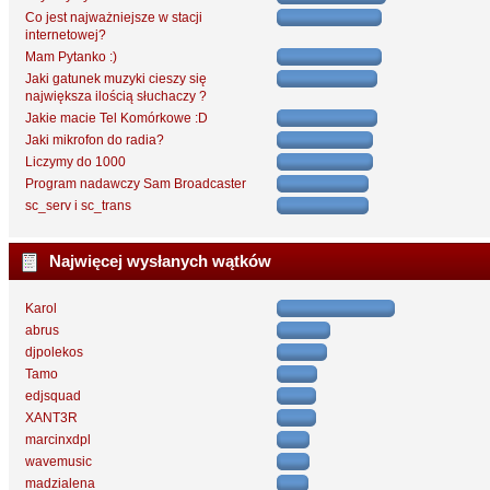
Co jest najważniejsze w stacji
internetowej?
Mam Pytanko :)
Jaki gatunek muzyki cieszy się
największa ilością słuchaczy ?
Jakie macie Tel Komórkowe :D
Jaki mikrofon do radia?
Liczymy do 1000
Program nadawczy Sam Broadcaster
sc_serv i sc_trans
Najwięcej wysłanych wątków
Karol
abrus
djpolekos
Tamo
edjsquad
XANT3R
marcinxdpl
wavemusic
madzialena