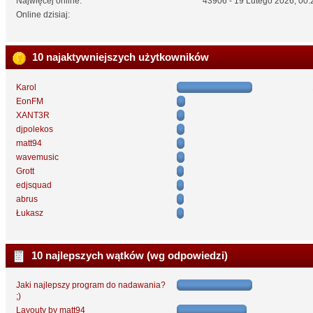
Najwięcej online:
43906 - 19 Lutego 2026, 00:
Online dzisiaj:
10 najaktywniejszych użytkowników
Karol
EonFM
XANT3R
djpolekos
matt94
wavemusic
Grott
edjsquad
abrus
Łukasz
10 najlepszych wątków (wg odpowiedzi)
Jaki najlepszy program do nadawania?
;)
Layouty by matt94