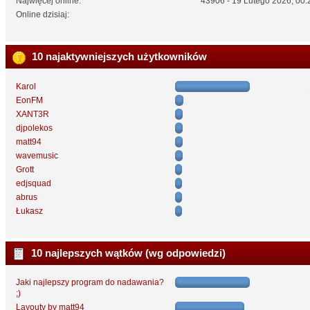
Najwięcej online:
43906 - 19 Lutego 2026, 00:
Online dzisiaj:
10 najaktywniejszych użytkowników
Karol
EonFM
XANT3R
djpolekos
matt94
wavemusic
Grott
edjsquad
abrus
Łukasz
10 najlepszych wątków (wg odpowiedzi)
Jaki najlepszy program do nadawania?
;)
Layouty by matt94