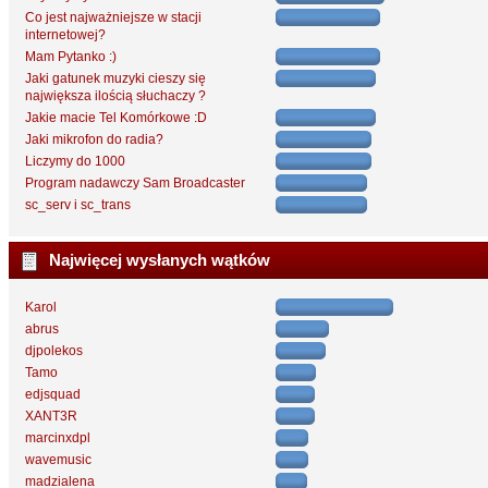
Co jest najważniejsze w stacji
internetowej?
Mam Pytanko :)
Jaki gatunek muzyki cieszy się
największa ilością słuchaczy ?
Jakie macie Tel Komórkowe :D
Jaki mikrofon do radia?
Liczymy do 1000
Program nadawczy Sam Broadcaster
sc_serv i sc_trans
Najwięcej wysłanych wątków
Karol
abrus
djpolekos
Tamo
edjsquad
XANT3R
marcinxdpl
wavemusic
madzialena