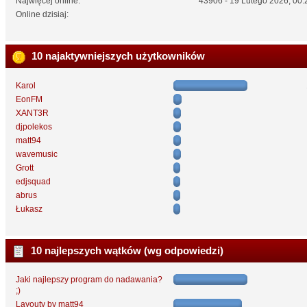
Najwięcej online:
43906 - 19 Lutego 2026, 00:
Online dzisiaj:
10 najaktywniejszych użytkowników
Karol
EonFM
XANT3R
djpolekos
matt94
wavemusic
Grott
edjsquad
abrus
Łukasz
10 najlepszych wątków (wg odpowiedzi)
Jaki najlepszy program do nadawania?
;)
Layouty by matt94