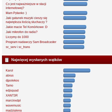
Co jest najważniejsze w stacji
internetowej?
Mam Pytanko :)
Jaki gatunek muzyki cieszy się
największa ilością słuchaczy ?
Jakie macie Tel Komórkowe :D
Jaki mikrofon do radia?
Liczymy do 1000
Program nadawczy Sam Broadcaster
sc_serv i sc_trans
Najwięcej wysłanych wątków
Karol
abrus
djpolekos
Tamo
edjsquad
XANT3R
marcinxdpl
wavemusic
madzialena