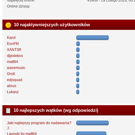
Najwięcej online:
43906 - 19 Lutego 2026, 00:
Online dzisiaj:
10 najaktywniejszych użytkowników
Karol
EonFM
XANT3R
djpolekos
matt94
wavemusic
Grott
edjsquad
abrus
Łukasz
10 najlepszych wątków (wg odpowiedzi)
Jaki najlepszy program do nadawania?
;)
Layouty by matt94