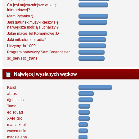
Co jest najważniejsze w stacji
internetowej?
Mam Pytanko :)
Jaki gatunek muzyki cieszy się
największa ilością słuchaczy ?
Jakie macie Tel Komórkowe :D
Jaki mikrofon do radia?
Liczymy do 1000
Program nadawczy Sam Broadcaster
sc_serv i sc_trans
Najwięcej wysłanych wątków
Karol
abrus
djpolekos
Tamo
edjsquad
XANT3R
marcinxdpl
wavemusic
madzialena