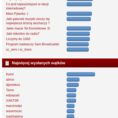
Co jest najważniejsze w stacji
internetowej?
Mam Pytanko :)
Jaki gatunek muzyki cieszy się
największa ilością słuchaczy ?
Jakie macie Tel Komórkowe :D
Jaki mikrofon do radia?
Liczymy do 1000
Program nadawczy Sam Broadcaster
sc_serv i sc_trans
Najwięcej wysłanych wątków
Karol
abrus
djpolekos
Tamo
edjsquad
XANT3R
marcinxdpl
wavemusic
madzialena