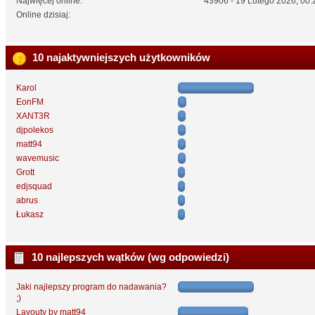
Najwięcej online:
43906 - 19 Lutego 2026, 00:
Online dzisiaj:
10 najaktywniejszych użytkowników
Karol
EonFM
XANT3R
djpolekos
matt94
wavemusic
Grott
edjsquad
abrus
Łukasz
10 najlepszych wątków (wg odpowiedzi)
Jaki najlepszy program do nadawania?
;)
Layouty by matt94