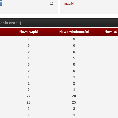
11
matt94
enia czasu)
Nowe wątki
Nowe wiadomości
Nowi uż
1
9
0
0
0
0
0
5
0
0
0
0
0
1
1
2
0
1
27
28
23
25
3
3
1
1