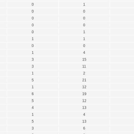
0
1
0
0
0
0
0
0
0
1
1
1
0
0
1
4
3
15
3
11
1
2
5
21
1
12
6
19
5
12
4
13
1
4
5
13
3
6