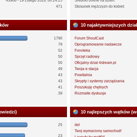
43906 - 19 Lutego 2026, 00:24:25
Średnio online na dzień:
471
Stosunek mężczyzn do kobiet:
ików
10 najaktywniejszych dzia
1790
Forum ShoutCast
79
Oprogramowanie nadawcze
52
Fonoteka
50
Sprzęt radiowy
50
Oficjalny dział 4stream.pl
49
Twoja e-stacja
43
Powitalnia
43
Skrypty i systemy zarządzania
41
Poszukuję chętnych
39
Rozmaite dyskusje
owiedzi)
10 najlepszych wątków (w
25
del
Twoj wymarzony samochod!
23