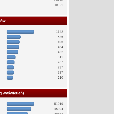
156.78
10.5:1
łów
1142
536
496
464
432
311
267
237
237
210
g wyświetleń)
51019
45394