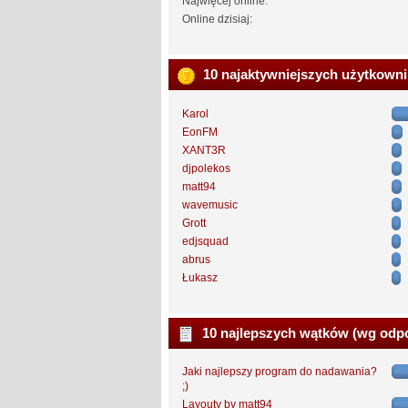
Najwięcej online:
Online dzisiaj:
10 najaktywniejszych użytkown
Karol
EonFM
XANT3R
djpolekos
matt94
wavemusic
Grott
edjsquad
abrus
Łukasz
10 najlepszych wątków (wg odp
Jaki najlepszy program do nadawania?
;)
Layouty by matt94