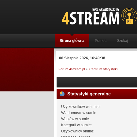
Strona główna
Pomoc
Szukaj
06 Sierpnia 2026, 16:49:38
Forum 4stream.pl
»
Centrum statystyki
Statystyki generalne
Użytkowników w sumie:
Wiadomości w sumie:
Wątków w sumie:
Kategorii w sumie:
Użytkownicy online: