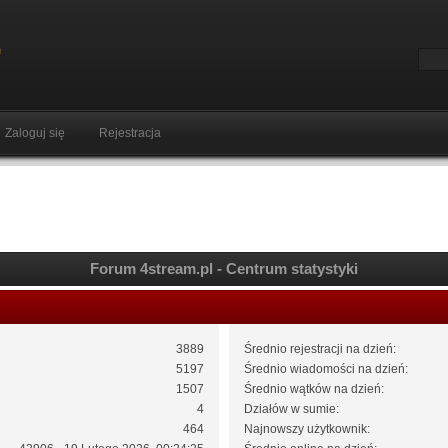
Zaloguj się
Rejestracja
Forum 4stream.pl - Centrum statystyki
3889
Średnio rejestracji na dzień:
5197
Średnio wiadomości na dzień:
1507
Średnio wątków na dzień:
4
Działów w sumie:
464
Najnowszy użytkownik: