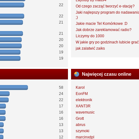
Layouty by matt94
22
Od czego zacząć tworzyć e-stację?
Jaki najlepszy program do nadawani
22
;)
21
Jakie macie Tel Komórkowe :D
Jak dobrze zareklamować radio?
21
Liczymy do 1000
20
W jakie gry po godzinach lubicie gra
20
jak zalatwić zaiks
19
19
Najwięcej czasu online
58
Karol
24
EonFM
22
elektronik
17
XANT3R
16
wavemusic
16
Grott
13
abrus
13
szymoki
12
marcinxdpl