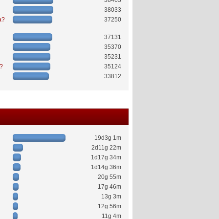
38463
38033
a?
37250
37131
35370
35231
ć?
35124
33812
19d3g 1m
2d11g 22m
1d17g 34m
1d14g 36m
20g 55m
17g 46m
13g 3m
12g 56m
11g 4m