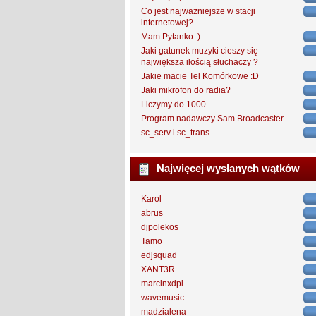
Co jest najważniejsze w stacji
internetowej?
Mam Pytanko :)
Jaki gatunek muzyki cieszy się
największa ilością słuchaczy ?
Jakie macie Tel Komórkowe :D
Jaki mikrofon do radia?
Liczymy do 1000
Program nadawczy Sam Broadcaster
sc_serv i sc_trans
Najwięcej wysłanych wątków
Karol
abrus
djpolekos
Tamo
edjsquad
XANT3R
marcinxdpl
wavemusic
madzialena