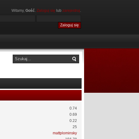
Witamy,
Gość
.
Zaloguj się
lub
zarejestruj
.
0.74
0.69
0.22
25
mattplominsky