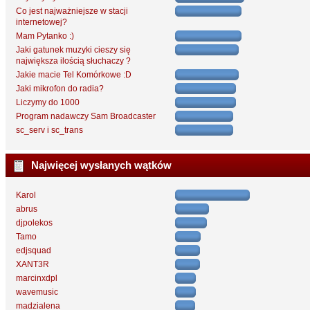
Co jest najważniejsze w stacji
internetowej?
Mam Pytanko :)
Jaki gatunek muzyki cieszy się
największa ilością słuchaczy ?
Jakie macie Tel Komórkowe :D
Jaki mikrofon do radia?
Liczymy do 1000
Program nadawczy Sam Broadcaster
sc_serv i sc_trans
Najwięcej wysłanych wątków
Karol
abrus
djpolekos
Tamo
edjsquad
XANT3R
marcinxdpl
wavemusic
madzialena