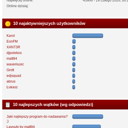
Najwięcej online:
43906 - 19 Lutego 2026, 00:
Online dzisiaj:
10 najaktywniejszych użytkowników
Karol
EonFM
XANT3R
djpolekos
matt94
wavemusic
Grott
edjsquad
abrus
Łukasz
10 najlepszych wątków (wg odpowiedzi)
Jaki najlepszy program do nadawania?
;)
Layouty by matt94