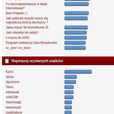
Co jest najważniejsze w stacji
internetowej?
Mam Pytanko :)
Jaki gatunek muzyki cieszy się
największa ilością słuchaczy ?
Jakie macie Tel Komórkowe :D
Jaki mikrofon do radia?
Liczymy do 1000
Program nadawczy Sam Broadcaster
sc_serv i sc_trans
Najwięcej wysłanych wątków
Karol
abrus
djpolekos
Tamo
edjsquad
XANT3R
marcinxdpl
wavemusic
madzialena