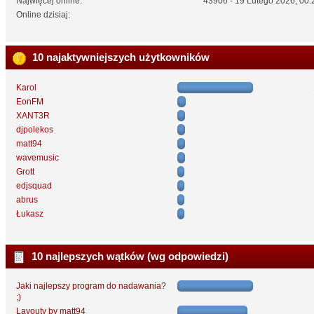
Najwięcej online:
43906 - 19 Lutego 2026, 00:
Online dzisiaj:
10 najaktywniejszych użytkowników
Karol
EonFM
XANT3R
djpolekos
matt94
wavemusic
Grott
edjsquad
abrus
Łukasz
10 najlepszych wątków (wg odpowiedzi)
Jaki najlepszy program do nadawania?
;)
Layouty by matt94