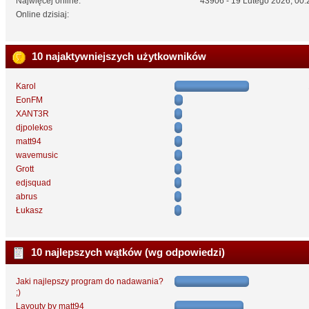
Najwięcej online:
43906 - 19 Lutego 2026, 00:
Online dzisiaj:
10 najaktywniejszych użytkowników
Karol
EonFM
XANT3R
djpolekos
matt94
wavemusic
Grott
edjsquad
abrus
Łukasz
10 najlepszych wątków (wg odpowiedzi)
Jaki najlepszy program do nadawania?
;)
Layouty by matt94