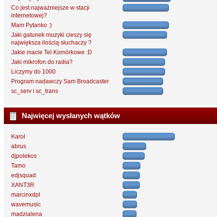
Co jest najważniejsze w stacji
internetowej?
Mam Pytanko :)
Jaki gatunek muzyki cieszy się
największa ilością słuchaczy ?
Jakie macie Tel Komórkowe :D
Jaki mikrofon do radia?
Liczymy do 1000
Program nadawczy Sam Broadcaster
sc_serv i sc_trans
Najwięcej wysłanych wątków
Karol
abrus
djpolekos
Tamo
edjsquad
XANT3R
marcinxdpl
wavemusic
madzialena