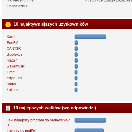
Najwięcej online:
43906 - 19 Lutego 2026, 00:
Online dzisiaj:
10 najaktywniejszych użytkowników
Karol
EonFM
XANT3R
djpolekos
matt94
wavemusic
Grott
edjsquad
abrus
Łukasz
10 najlepszych wątków (wg odpowiedzi)
Jaki najlepszy program do nadawania?
;)
Layouty by matt94