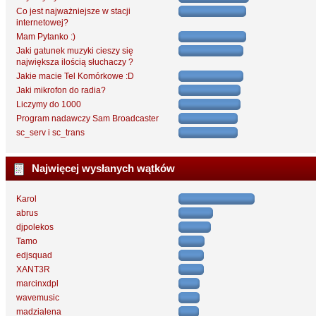
Co jest najważniejsze w stacji
internetowej?
Mam Pytanko :)
Jaki gatunek muzyki cieszy się
największa ilością słuchaczy ?
Jakie macie Tel Komórkowe :D
Jaki mikrofon do radia?
Liczymy do 1000
Program nadawczy Sam Broadcaster
sc_serv i sc_trans
Najwięcej wysłanych wątków
Karol
abrus
djpolekos
Tamo
edjsquad
XANT3R
marcinxdpl
wavemusic
madzialena