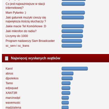
Co jest najważniejsze w stacji
internetowej?
Mam Pytanko :)
Jaki gatunek muzyki cieszy się
największa ilością słuchaczy ?
Jakie macie Tel Komórkowe :D
Jaki mikrofon do radia?
Liczymy do 1000
Program nadawczy Sam Broadcaster
sc_serv i sc_trans
Najwięcej wysłanych wątków
Karol
abrus
djpolekos
Tamo
edjsquad
XANT3R
marcinxdpl
wavemusic
madzialena