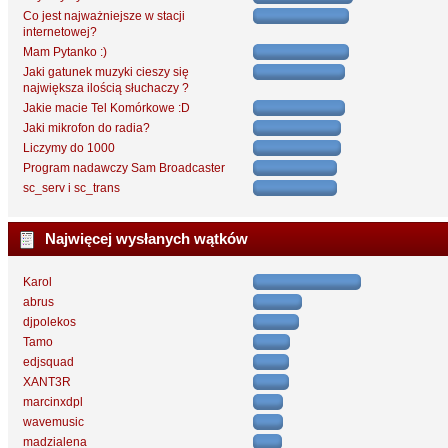
Co jest najważniejsze w stacji
internetowej?
Mam Pytanko :)
Jaki gatunek muzyki cieszy się
największa ilością słuchaczy ?
Jakie macie Tel Komórkowe :D
Jaki mikrofon do radia?
Liczymy do 1000
Program nadawczy Sam Broadcaster
sc_serv i sc_trans
Najwięcej wysłanych wątków
Karol
abrus
djpolekos
Tamo
edjsquad
XANT3R
marcinxdpl
wavemusic
madzialena