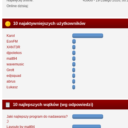
Najwięcej online:
43906 - 19 Lutego 2026, 00:
Online dzisiaj:
10 najaktywniejszych użytkowników
Karol
EonFM
XANT3R
djpolekos
matt94
wavemusic
Grott
edjsquad
abrus
Łukasz
10 najlepszych wątków (wg odpowiedzi)
Jaki najlepszy program do nadawania?
;)
Layouty by matt94