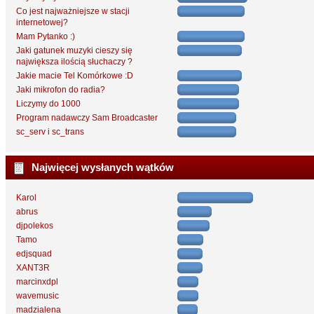
Co jest najważniejsze w stacji
internetowej?
Mam Pytanko :)
Jaki gatunek muzyki cieszy się
największa ilością słuchaczy ?
Jakie macie Tel Komórkowe :D
Jaki mikrofon do radia?
Liczymy do 1000
Program nadawczy Sam Broadcaster
sc_serv i sc_trans
Najwięcej wysłanych wątków
Karol
abrus
djpolekos
Tamo
edjsquad
XANT3R
marcinxdpl
wavemusic
madzialena