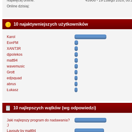
Najwięcej online:
43906 - 19 Lutego 2026, 00:
Online dzisiaj:
10 najaktywniejszych użytkowników
Karol
EonFM
XANT3R
djpolekos
matt94
wavemusic
Grott
edjsquad
abrus
Łukasz
10 najlepszych wątków (wg odpowiedzi)
Jaki najlepszy program do nadawania?
;)
Layouty by matt94