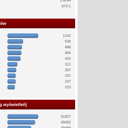
156.84
10.5:1
łów
1142
536
496
464
432
311
267
237
237
210
g wyświetleń)
51027
45402