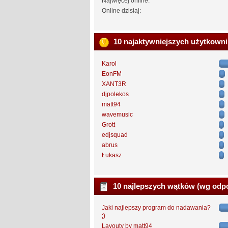
Najwięcej online:
Online dzisiaj:
10 najaktywniejszych użytkown
Karol
EonFM
XANT3R
djpolekos
matt94
wavemusic
Grott
edjsquad
abrus
Łukasz
10 najlepszych wątków (wg odp
Jaki najlepszy program do nadawania?
;)
Layouty by matt94