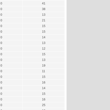
0
41
0
38
0
13
0
21
0
15
0
15
0
14
0
13
0
12
0
15
0
13
0
19
0
11
0
15
0
16
0
14
0
15
0
16
0
25