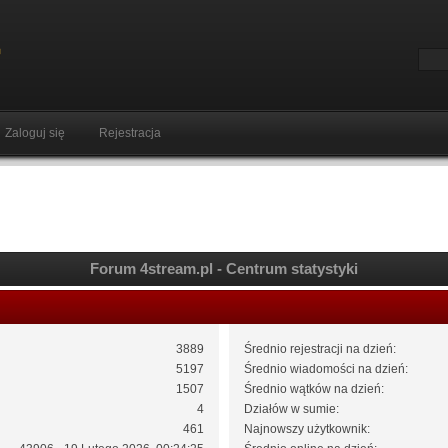
Zaloguj się
Rejestracja
Forum 4stream.pl - Centrum statystyki
3889
Średnio rejestracji na dzień:
5197
Średnio wiadomości na dzień:
1507
Średnio wątków na dzień:
4
Działów w sumie:
461
Najnowszy użytkownik: