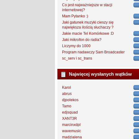
Co jest najważniejsze w stacji
internetowej?
Mam Pytanko :)
Jaki gatunek muzyki cieszy się
największa ilością słuchaczy ?
Jakie macie Tel Komórkowe :D
Jaki mikrofon do radia?
Liczymy do 1000
Program nadawczy Sam Broadcaster
sc_serv i sc_trans
Najwięcej wysłanych wątków
Karol
abrus
djpolekos
Tamo
edjsquad
XANT3R
marcinxdpl
wavemusic
madzialena