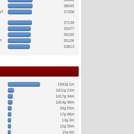
38469
38045
a?
37258
37139
35377
35235
ć?
35126
33813
19d3g 1m
2d11g 22m
1d17g 34m
1d14g 36m
20g 55m
17g 46m
13g 3m
12g 56m
11g 4m