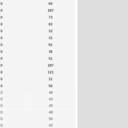
0
60
0
287
0
73
0
83
0
32
0
31
0
91
0
36
0
51
0
287
0
121
0
31
0
50
0
48
0
43
0
45
0
48
0
50
0
42