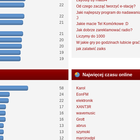
Layouty by matt94
22
Od czego zacząć tworzyć e-stację?
Jaki najlepszy program do nadawani
22
;)
21
Jakie macie Tel Komórkowe :D
Jak dobrze zareklamować radio?
21
Liczymy do 1000
20
W jakie gry po godzinach lubicie gra
20
jak zalatwić zaiks
19
19
Najwięcej czasu online
58
Karol
24
EonFM
22
elektronik
17
XANT3R
16
wavemusic
16
Grott
13
abrus
13
szymoki
12
marcinxdpl