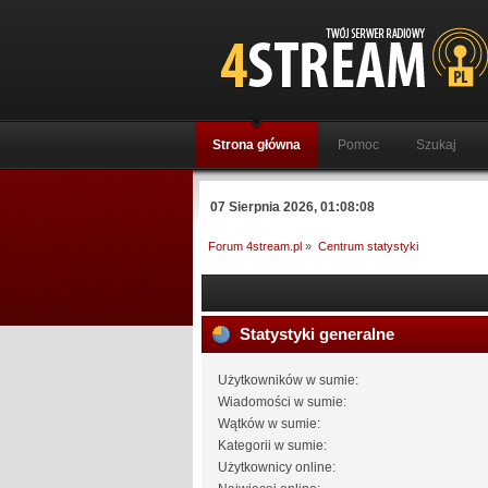
Strona główna
Pomoc
Szukaj
07 Sierpnia 2026, 01:08:08
Forum 4stream.pl
»
Centrum statystyki
Statystyki generalne
Użytkowników w sumie:
Wiadomości w sumie:
Wątków w sumie:
Kategorii w sumie:
Użytkownicy online: