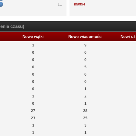
11
matt94
enia czasu)
Nowe wątki
Nowe wiadomości
Nowi uż
1
9
0
0
0
0
0
5
0
0
0
0
0
1
1
2
0
1
27
28
23
25
3
3
1
1