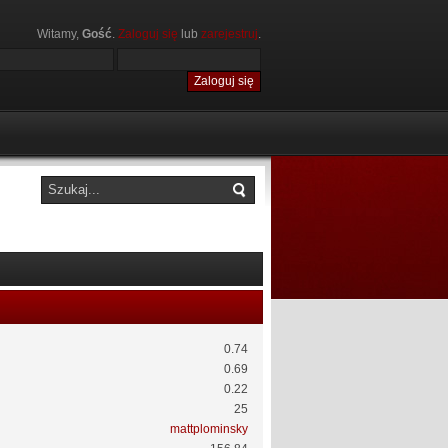
Witamy,
Gość
.
Zaloguj się
lub
zarejestruj
.
0.74
0.69
0.22
25
mattplominsky