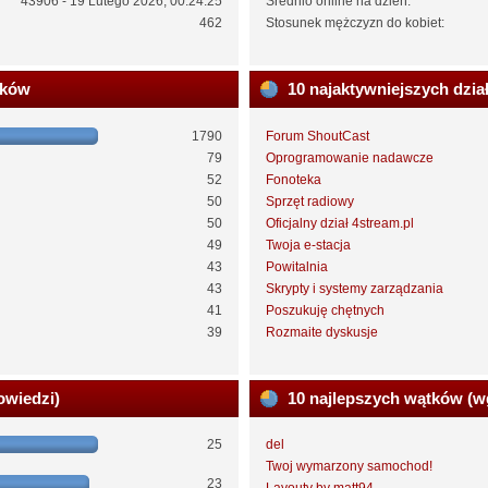
43906 - 19 Lutego 2026, 00:24:25
Średnio online na dzień:
462
Stosunek mężczyzn do kobiet:
ików
10 najaktywniejszych dzia
1790
Forum ShoutCast
79
Oprogramowanie nadawcze
52
Fonoteka
50
Sprzęt radiowy
50
Oficjalny dział 4stream.pl
49
Twoja e-stacja
43
Powitalnia
43
Skrypty i systemy zarządzania
41
Poszukuję chętnych
39
Rozmaite dyskusje
owiedzi)
10 najlepszych wątków (w
25
del
Twoj wymarzony samochod!
23