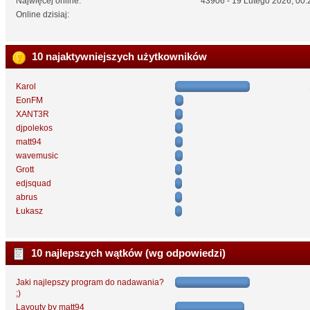
Najwięcej online:
43906 - 19 Lutego 2026, 00:
Online dzisiaj:
10 najaktywniejszych użytkowników
Karol
EonFM
XANT3R
djpolekos
matt94
wavemusic
Grott
edjsquad
abrus
Łukasz
10 najlepszych wątków (wg odpowiedzi)
Jaki najlepszy program do nadawania?
;)
Layouty by matt94