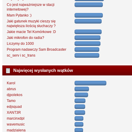
Co jest najważniejsze w stacji
internetowej?
Mam Pytanko :)
Jaki gatunek muzyki cieszy się
największa ilością słuchaczy ?
Jakie macie Tel Komórkowe :D
Jaki mikrofon do radia?
Liczymy do 1000
Program nadawczy Sam Broadcaster
sc_serv i sc_trans
Najwięcej wysłanych wątków
Karol
abrus
djpolekos
Tamo
edjsquad
XANT3R
marcinxdpl
wavemusic
madzialena