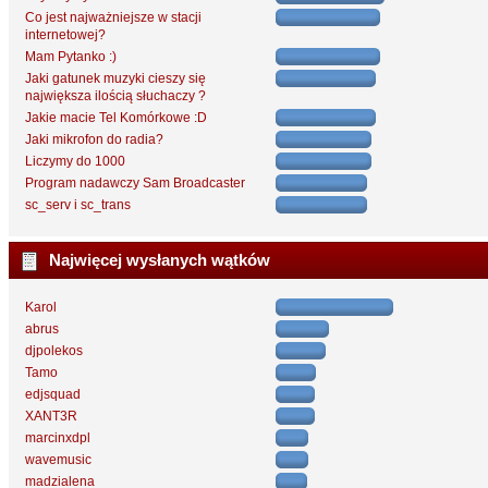
Co jest najważniejsze w stacji
internetowej?
Mam Pytanko :)
Jaki gatunek muzyki cieszy się
największa ilością słuchaczy ?
Jakie macie Tel Komórkowe :D
Jaki mikrofon do radia?
Liczymy do 1000
Program nadawczy Sam Broadcaster
sc_serv i sc_trans
Najwięcej wysłanych wątków
Karol
abrus
djpolekos
Tamo
edjsquad
XANT3R
marcinxdpl
wavemusic
madzialena