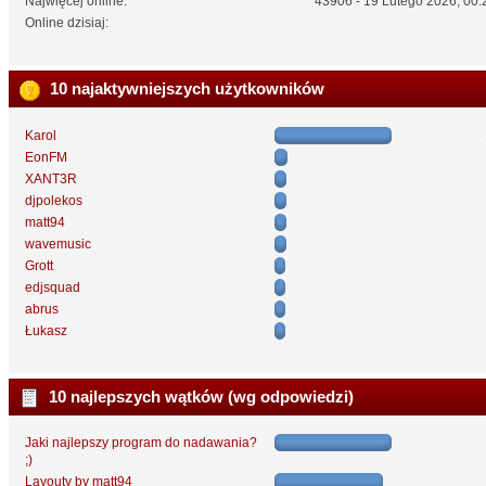
Najwięcej online:
43906 - 19 Lutego 2026, 00:
Online dzisiaj:
10 najaktywniejszych użytkowników
Karol
EonFM
XANT3R
djpolekos
matt94
wavemusic
Grott
edjsquad
abrus
Łukasz
10 najlepszych wątków (wg odpowiedzi)
Jaki najlepszy program do nadawania?
;)
Layouty by matt94