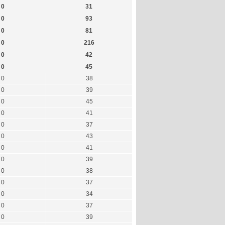
0
31
0
93
0
81
0
216
0
42
0
45
0
38
0
39
0
45
0
41
0
37
0
43
0
41
0
39
0
38
0
37
0
34
0
37
0
39