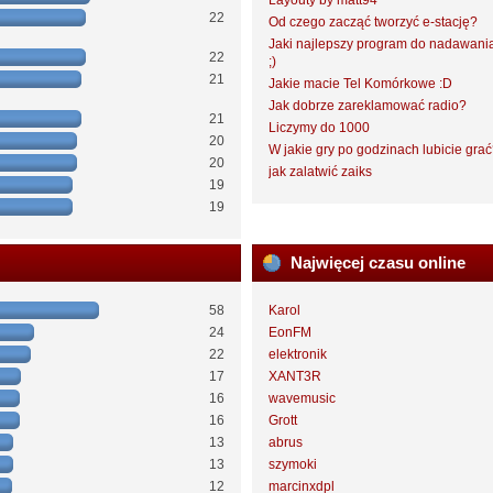
Layouty by matt94
22
Od czego zacząć tworzyć e-stację?
Jaki najlepszy program do nadawani
22
;)
21
Jakie macie Tel Komórkowe :D
Jak dobrze zareklamować radio?
21
Liczymy do 1000
20
W jakie gry po godzinach lubicie gra
20
jak zalatwić zaiks
19
19
Najwięcej czasu online
58
Karol
24
EonFM
22
elektronik
17
XANT3R
16
wavemusic
16
Grott
13
abrus
13
szymoki
12
marcinxdpl