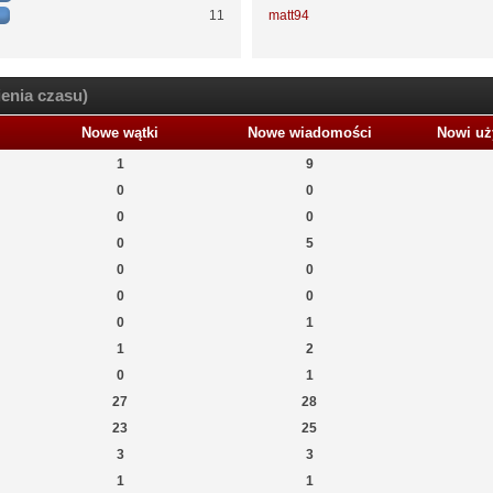
11
matt94
enia czasu)
Nowe wątki
Nowe wiadomości
Nowi uż
1
9
0
0
0
0
0
5
0
0
0
0
0
1
1
2
0
1
27
28
23
25
3
3
1
1