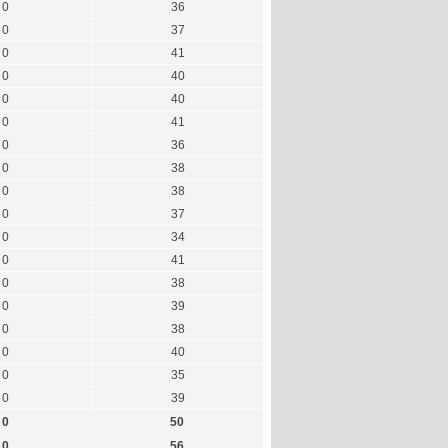
0
36
0
37
0
41
0
40
0
40
0
41
0
36
0
38
0
38
0
37
0
34
0
41
0
38
0
39
0
38
0
40
0
35
0
39
0
50
0
56