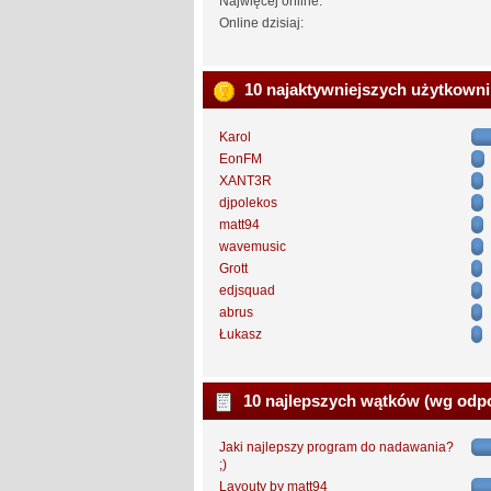
Najwięcej online:
Online dzisiaj:
10 najaktywniejszych użytkown
Karol
EonFM
XANT3R
djpolekos
matt94
wavemusic
Grott
edjsquad
abrus
Łukasz
10 najlepszych wątków (wg odp
Jaki najlepszy program do nadawania?
;)
Layouty by matt94