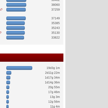
38482
38060
a?
37259
37149
35385
35243
ć?
35130
33822
19d3g 1m
2d11g 22m
1d17g 34m
1d14g 36m
20g 55m
17g 46m
13g 3m
12g 56m
11g 4m