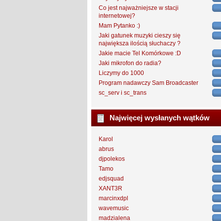
Co jest najważniejsze w stacji
internetowej?
Mam Pytanko :)
Jaki gatunek muzyki cieszy się
największa ilością słuchaczy ?
Jakie macie Tel Komórkowe :D
Jaki mikrofon do radia?
Liczymy do 1000
Program nadawczy Sam Broadcaster
sc_serv i sc_trans
Najwięcej wysłanych wątków
Karol
abrus
djpolekos
Tamo
edjsquad
XANT3R
marcinxdpl
wavemusic
madzialena