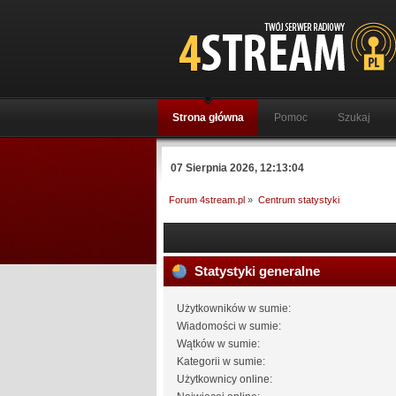
Strona główna
Pomoc
Szukaj
07 Sierpnia 2026, 12:13:04
Forum 4stream.pl
»
Centrum statystyki
Statystyki generalne
Użytkowników w sumie:
Wiadomości w sumie:
Wątków w sumie:
Kategorii w sumie:
Użytkownicy online: