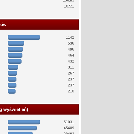
156.85
10.5:1
łów
1142
536
496
464
432
311
267
237
237
210
g wyświetleń)
51031
45409