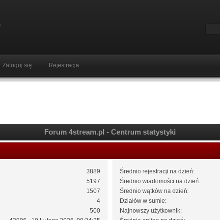
Zaloguj się
Rejestracja
Forum 4stream.pl - Centrum statystyki
3889
Średnio rejestracji na dzień:
5197
Średnio wiadomości na dzień:
1507
Średnio wątków na dzień:
4
Działów w sumie:
500
Najnowszy użytkownik: