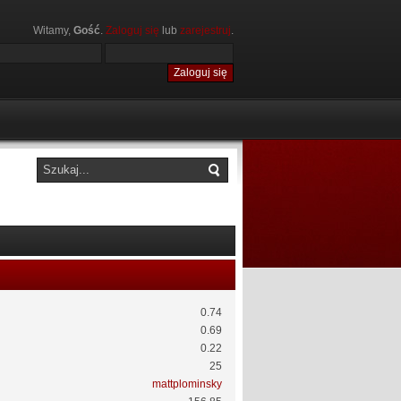
Witamy,
Gość
.
Zaloguj się
lub
zarejestruj
.
0.74
0.69
0.22
25
mattplominsky