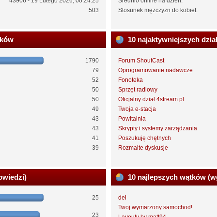
43906 - 19 Lutego 2026, 00:24:25
Średnio online na dzień:
503
Stosunek mężczyzn do kobiet:
ików
10 najaktywniejszych dzia
1790
Forum ShoutCast
79
Oprogramowanie nadawcze
52
Fonoteka
50
Sprzęt radiowy
50
Oficjalny dział 4stream.pl
49
Twoja e-stacja
43
Powitalnia
43
Skrypty i systemy zarządzania
41
Poszukuję chętnych
39
Rozmaite dyskusje
owiedzi)
10 najlepszych wątków (w
25
del
Twoj wymarzony samochod!
23