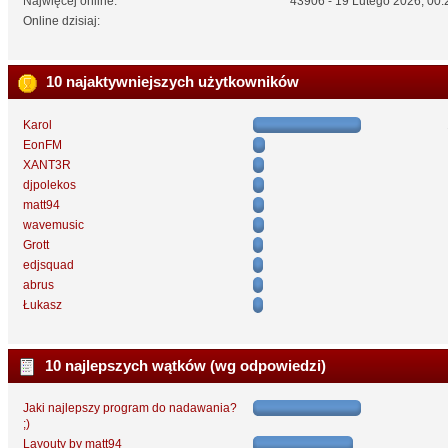
Najwięcej online:
43906 - 19 Lutego 2026, 00:
Online dzisiaj:
10 najaktywniejszych użytkowników
Karol
EonFM
XANT3R
djpolekos
matt94
wavemusic
Grott
edjsquad
abrus
Łukasz
10 najlepszych wątków (wg odpowiedzi)
Jaki najlepszy program do nadawania?
;)
Layouty by matt94