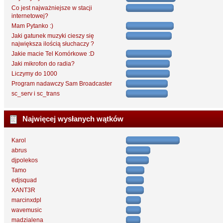
Co jest najważniejsze w stacji
internetowej?
Mam Pytanko :)
Jaki gatunek muzyki cieszy się
największa ilością słuchaczy ?
Jakie macie Tel Komórkowe :D
Jaki mikrofon do radia?
Liczymy do 1000
Program nadawczy Sam Broadcaster
sc_serv i sc_trans
Najwięcej wysłanych wątków
Karol
abrus
djpolekos
Tamo
edjsquad
XANT3R
marcinxdpl
wavemusic
madzialena