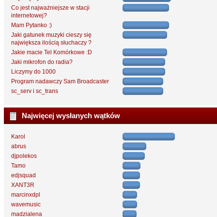
Co jest najważniejsze w stacji
internetowej?
Mam Pytanko :)
Jaki gatunek muzyki cieszy się
największa ilością słuchaczy ?
Jakie macie Tel Komórkowe :D
Jaki mikrofon do radia?
Liczymy do 1000
Program nadawczy Sam Broadcaster
sc_serv i sc_trans
Najwięcej wysłanych wątków
Karol
abrus
djpolekos
Tamo
edjsquad
XANT3R
marcinxdpl
wavemusic
madzialena