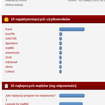
Najwięcej online:
43906 - 19 Lutego 2026, 00:
Online dzisiaj:
10 najaktywniejszych użytkowników
Karol
EonFM
XANT3R
djpolekos
matt94
wavemusic
Grott
edjsquad
abrus
Łukasz
10 najlepszych wątków (wg odpowiedzi)
Jaki najlepszy program do nadawania?
;)
Layouty by matt94