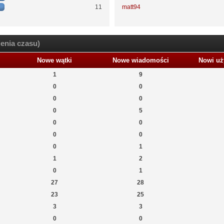
11
matt94
enia czasu)
Nowe wątki
Nowe wiadomości
Nowi uż
1
9
0
0
0
0
0
5
0
0
0
0
0
1
1
2
0
1
27
28
23
25
3
3
0
0