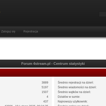
Zaloguj się
Rejestracja
Forum 4stream.pl - Centrum statystyki
3889
Średnio rejestracji na dzień:
5197
Średnio wiadomości na dzień:
1507
Średnio wątków na dzień:
4
Działów w sumie:
437
Najnowszy użytkownik: