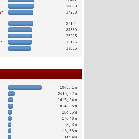
38472
38050
a?
37258
37141
35380
35235
ć?
35126
33815
19d3g 1m
2d11g 22m
1d17g 34m
1d14g 36m
20g 55m
17g 46m
13g 3m
12g 56m
11g 4m