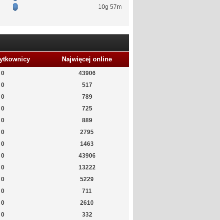
10g 57m
ytkownicy
Najwięcej online
0
43906
0
517
0
789
0
725
0
889
0
2795
0
1463
0
43906
0
13222
0
5229
0
711
0
2610
0
332