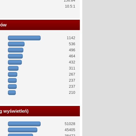
156.84
10.5:1
łów
1142
536
496
464
432
311
267
237
237
210
g wyświetleń)
51028
45405