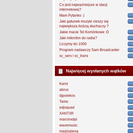
Co jest najważniejsze w stacji
internetowej?
Mam Pytanko :)
Jaki gatunek muzyki cieszy się
największa ilością słuchaczy ?
Jakie macie Tel Komórkowe :D
Jaki mikrofon do radia?
Liczymy do 1000
Program nadawczy Sam Broadcaster
sc_serv i sc_trans
Najwięcej wysłanych wątków
Karol
abrus
djpolekos
Tamo
edjsquad
XANT3R
marcinxdpl
wavemusic
madzialena