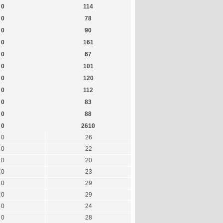
0
114
0
78
0
90
0
161
0
67
0
101
0
120
0
112
0
83
0
88
0
2610
0
26
0
22
0
20
0
23
0
29
0
29
0
24
0
28