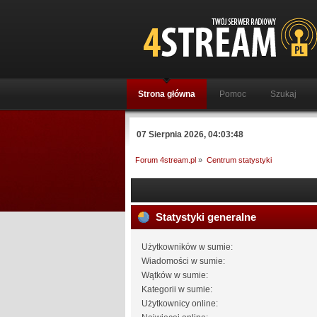
Strona główna
Pomoc
Szukaj
07 Sierpnia 2026, 04:03:48
Forum 4stream.pl
»
Centrum statystyki
Statystyki generalne
Użytkowników w sumie:
Wiadomości w sumie:
Wątków w sumie:
Kategorii w sumie:
Użytkownicy online: