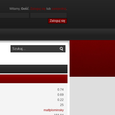
Witamy,
Gość
.
Zaloguj się
lub
zarejestruj
.
0.74
0.69
0.22
25
mattplominsky