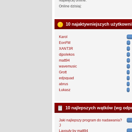
Najwięcej online:
Online dzisiaj:
10 najaktywniejszych użytkown
Karol
EonFM
XANT3R
djpolekos
matt94
wavemusic
Grott
edjsquad
abrus
Łukasz
10 najlepszych wątków (wg odp
Jaki najlepszy program do nadawania?
;)
Layouty by matt94