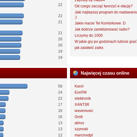
Layouty by matt94
22
Od czego zacząć tworzyć e-stację?
Jaki najlepszy program do nadawani
22
;)
21
Jakie macie Tel Komórkowe :D
Jak dobrze zareklamować radio?
21
Liczymy do 1000
20
W jakie gry po godzinach lubicie gra
20
jak zalatwić zaiks
19
19
Najwięcej czasu online
58
Karol
24
EonFM
22
elektronik
17
XANT3R
16
wavemusic
16
Grott
13
abrus
13
szymoki
12
marcinxdpl