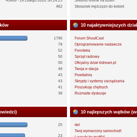
43906 - 19 Lutego 2026, 00:24:25
Średnio online na dzień:
462
Stosunek mężczyzn do kobiet:
ików
10 najaktywniejszych dzia
1790
Forum ShoutCast
79
Oprogramowanie nadawcze
52
Fonoteka
50
Sprzęt radiowy
50
Oficjalny dział 4stream.pl
49
Twoja e-stacja
43
Powitalnia
43
Skrypty i systemy zarządzania
41
Poszukuję chętnych
39
Rozmaite dyskusje
owiedzi)
10 najlepszych wątków (w
25
del
Twoj wymarzony samochod!
23