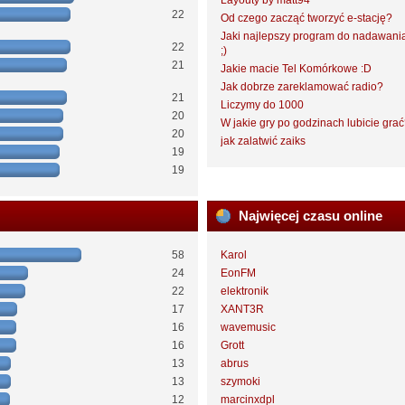
Layouty by matt94
22
Od czego zacząć tworzyć e-stację?
Jaki najlepszy program do nadawani
22
;)
21
Jakie macie Tel Komórkowe :D
Jak dobrze zareklamować radio?
21
Liczymy do 1000
20
W jakie gry po godzinach lubicie gra
20
jak zalatwić zaiks
19
19
Najwięcej czasu online
58
Karol
24
EonFM
22
elektronik
17
XANT3R
16
wavemusic
16
Grott
13
abrus
13
szymoki
12
marcinxdpl