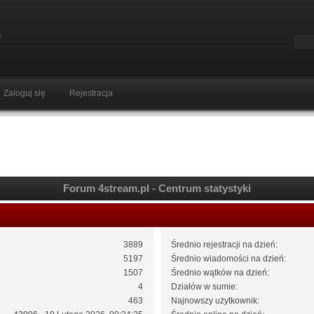
Zaloguj się
Rejestracja
Forum 4stream.pl - Centrum statystyki
3889
Średnio rejestracji na dzień:
5197
Średnio wiadomości na dzień:
1507
Średnio wątków na dzień:
4
Działów w sumie:
463
Najnowszy użytkownik: