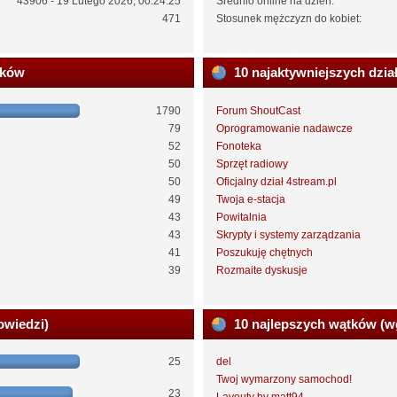
43906 - 19 Lutego 2026, 00:24:25
Średnio online na dzień:
471
Stosunek mężczyzn do kobiet:
ików
10 najaktywniejszych dzia
1790
Forum ShoutCast
79
Oprogramowanie nadawcze
52
Fonoteka
50
Sprzęt radiowy
50
Oficjalny dział 4stream.pl
49
Twoja e-stacja
43
Powitalnia
43
Skrypty i systemy zarządzania
41
Poszukuję chętnych
39
Rozmaite dyskusje
owiedzi)
10 najlepszych wątków (w
25
del
Twoj wymarzony samochod!
23