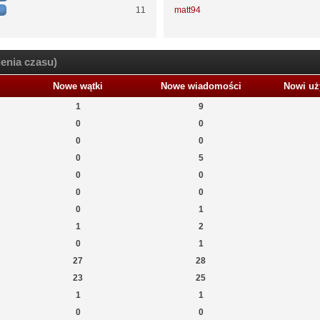
11
matt94
enia czasu)
Nowe wątki
Nowe wiadomości
Nowi uż
1
9
0
0
0
0
0
5
0
0
0
0
0
1
1
2
0
1
27
28
23
25
1
1
0
0