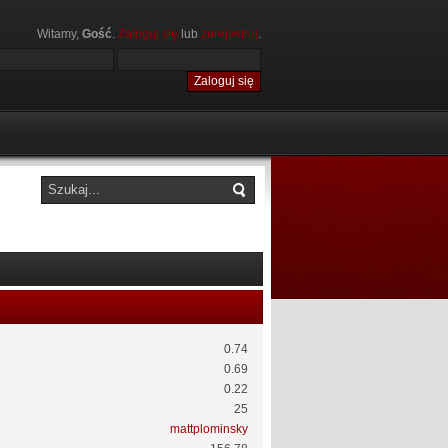
Witamy,
Gość
.
Zaloguj się
lub
zarejestruj
.
0.74
0.69
0.22
25
mattplominsky