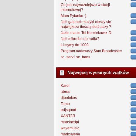
Co jest najważniejsze w stacji
internetowej?
Mam Pytanko :)
Jaki gatunek muzyki cieszy się
największa ilością słuchaczy ?
Jakie macie Tel Komórkowe :D
Jaki mikrofon do radia?
Liczymy do 1000
Program nadawczy Sam Broadcaster
sc_serv i sc_trans
Najwięcej wysłanych wątków
Karol
abrus
djpolekos
Tamo
edjsquad
XANT3R
marcinxdpl
wavemusic
madzialena