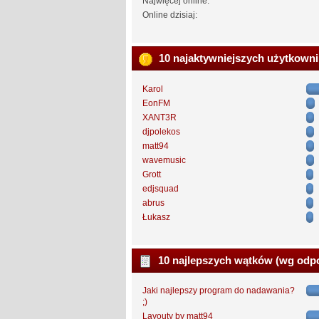
Najwięcej online:
Online dzisiaj:
10 najaktywniejszych użytkown
Karol
EonFM
XANT3R
djpolekos
matt94
wavemusic
Grott
edjsquad
abrus
Łukasz
10 najlepszych wątków (wg odp
Jaki najlepszy program do nadawania?
;)
Layouty by matt94