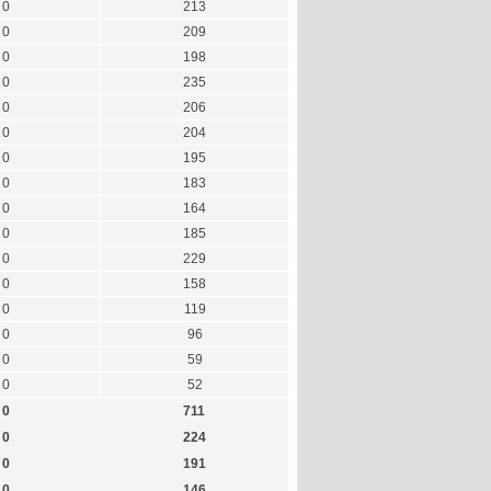
0
213
0
209
0
198
0
235
0
206
0
204
0
195
0
183
0
164
0
185
0
229
0
158
0
119
0
96
0
59
0
52
0
711
0
224
0
191
0
146