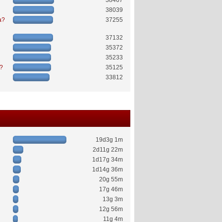
38467
38039
a?
37255
37132
35372
35233
ć?
35125
33812
19d3g 1m
2d11g 22m
1d17g 34m
1d14g 36m
20g 55m
17g 46m
13g 3m
12g 56m
11g 4m