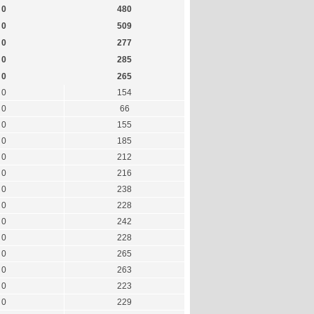
0
480
0
509
0
277
0
285
0
265
0
154
0
66
0
155
0
185
0
212
0
216
0
238
0
228
0
242
0
228
0
265
0
263
0
223
0
229