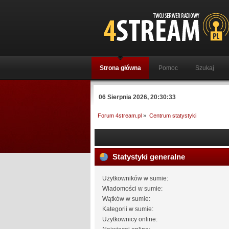
Strona główna
Pomoc
Szukaj
06 Sierpnia 2026, 20:30:33
Forum 4stream.pl
»
Centrum statystyki
Statystyki generalne
Użytkowników w sumie:
Wiadomości w sumie:
Wątków w sumie:
Kategorii w sumie:
Użytkownicy online: