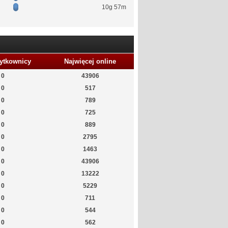
10g 57m
ytkownicy
Najwięcej online
0
43906
0
517
0
789
0
725
0
889
0
2795
0
1463
0
43906
0
13222
0
5229
0
711
0
544
0
562