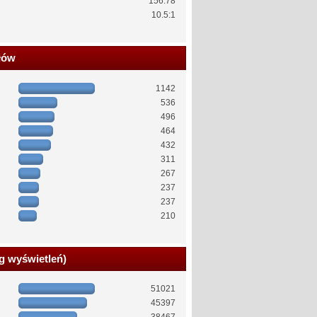
156.78
10.5:1
łów
1142
536
496
464
432
311
267
237
237
210
g wyświetleń)
51021
45397