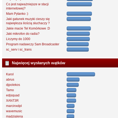
Co jest najważniejsze w stacji
internetowej?
Mam Pytanko :)
Jaki gatunek muzyki cieszy się
największa ilością słuchaczy ?
Jakie macie Tel Komórkowe :D
Jaki mikrofon do radia?
Liczymy do 1000
Program nadawczy Sam Broadcaster
sc_serv i sc_trans
Najwięcej wysłanych wątków
Karol
abrus
djpolekos
Tamo
edjsquad
XANT3R
marcinxdpl
wavemusic
madzialena