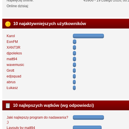
Najwięcej online:
43906 - 19 Lutego 2026, 00:
Online dzisiaj:
10 najaktywniejszych użytkowników
Karol
EonFM
XANT3R
djpolekos
matt94
wavemusic
Grott
edjsquad
abrus
Łukasz
10 najlepszych wątków (wg odpowiedzi)
Jaki najlepszy program do nadawania?
;)
Layouty by matt94