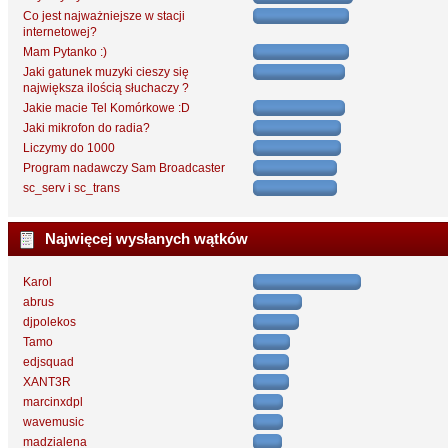
Co jest najważniejsze w stacji
internetowej?
Mam Pytanko :)
Jaki gatunek muzyki cieszy się
największa ilością słuchaczy ?
Jakie macie Tel Komórkowe :D
Jaki mikrofon do radia?
Liczymy do 1000
Program nadawczy Sam Broadcaster
sc_serv i sc_trans
Najwięcej wysłanych wątków
Karol
abrus
djpolekos
Tamo
edjsquad
XANT3R
marcinxdpl
wavemusic
madzialena