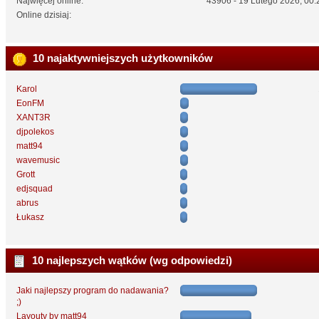
Najwięcej online:
43906 - 19 Lutego 2026, 00:
Online dzisiaj:
10 najaktywniejszych użytkowników
Karol
EonFM
XANT3R
djpolekos
matt94
wavemusic
Grott
edjsquad
abrus
Łukasz
10 najlepszych wątków (wg odpowiedzi)
Jaki najlepszy program do nadawania?
;)
Layouty by matt94