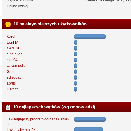
Najwięcej online:
43906 - 19 Lutego 2026, 00:
Online dzisiaj:
10 najaktywniejszych użytkowników
Karol
EonFM
XANT3R
djpolekos
matt94
wavemusic
Grott
edjsquad
abrus
Łukasz
10 najlepszych wątków (wg odpowiedzi)
Jaki najlepszy program do nadawania?
;)
Layouty by matt94