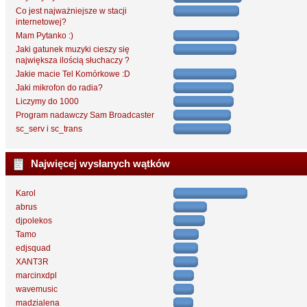
Co jest najważniejsze w stacji
internetowej?
Mam Pytanko :)
Jaki gatunek muzyki cieszy się
największa ilością słuchaczy ?
Jakie macie Tel Komórkowe :D
Jaki mikrofon do radia?
Liczymy do 1000
Program nadawczy Sam Broadcaster
sc_serv i sc_trans
Najwięcej wysłanych wątków
Karol
abrus
djpolekos
Tamo
edjsquad
XANT3R
marcinxdpl
wavemusic
madzialena