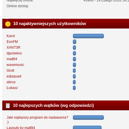
Najwięcej online:
43906 - 19 Lutego 2026, 00:
Online dzisiaj:
10 najaktywniejszych użytkowników
Karol
EonFM
XANT3R
djpolekos
matt94
wavemusic
Grott
edjsquad
abrus
Łukasz
10 najlepszych wątków (wg odpowiedzi)
Jaki najlepszy program do nadawania?
;)
Layouty by matt94