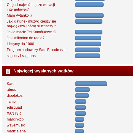
Co jest najważniejsze w stacji
internetowej?
Mam Pytanko :)
Jaki gatunek muzyki cieszy się
największa ilością słuchaczy ?
Jakie macie Tel Komórkowe :D
Jaki mikrofon do radia?
Liczymy do 1000
Program nadawczy Sam Broadcaster
sc_serv i sc_trans
Najwięcej wysłanych wątków
Karol
abrus
djpolekos
Tamo
edjsquad
XANT3R
marcinxdpl
wavemusic
madzialena