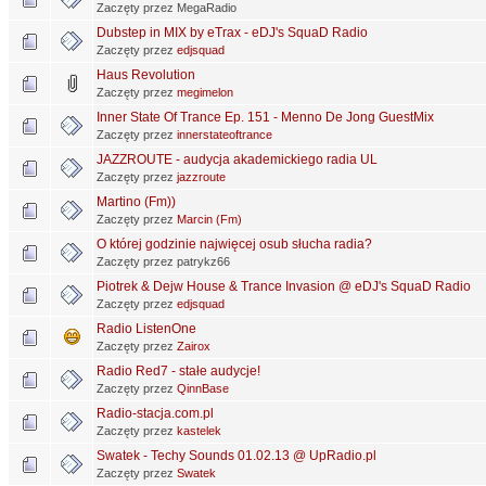
Zaczęty przez MegaRadio
Dubstep in MIX by eTrax - eDJ's SquaD Radio
Zaczęty przez
edjsquad
Haus Revolution
Zaczęty przez
megimelon
Inner State Of Trance Ep. 151 - Menno De Jong GuestMix
Zaczęty przez
innerstateoftrance
JAZZROUTE - audycja akademickiego radia UL
Zaczęty przez
jazzroute
Martino (Fm))
Zaczęty przez
Marcin (Fm)
O której godzinie najwięcej osub słucha radia?
Zaczęty przez patrykz66
Piotrek & Dejw House & Trance Invasion @ eDJ's SquaD Radio
Zaczęty przez
edjsquad
Radio ListenOne
Zaczęty przez
Zairox
Radio Red7 - stałe audycje!
Zaczęty przez
QinnBase
Radio-stacja.com.pl
Zaczęty przez
kastelek
Swatek - Techy Sounds 01.02.13 @ UpRadio.pl
Zaczęty przez
Swatek