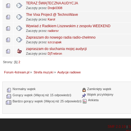
TERAZ ŚWIĄTECZNA AUDYCJA
Zaczęty przez
Drejk0308
The Vixa Project @ TechnoWave
Zaczęty przez
Karol
Wywiad z Radkiem Liszewskim z zespołu WEEKEND
Zaczęty przez
radiorsr
Zapraszam do nowego radia radio-chełmno
Zaczęty przez
szczupak
zapraszam do sluchania mojej audycji
Zaczęty przez
DjTrebron
Strony: [
1
]
2
Forum 4stream.pl
»
Strefa muzyki
»
Audycje radiowe
Normalny wątek
Zamknięty wątek
Wątek przyklejony
Gorący wątek (Więcej niż 15 odpowiedzi)
Ankieta
Bardzo gorący wątek (Więcej niż 25 odpowiedzi)
SMF 2.0.19
S
|