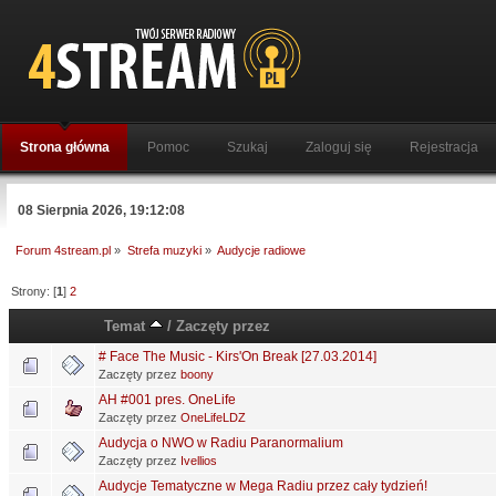
Strona główna
Pomoc
Szukaj
Zaloguj się
Rejestracja
08 Sierpnia 2026, 19:12:08
Forum 4stream.pl
»
Strefa muzyki
»
Audycje radiowe
Strony: [
1
]
2
Temat
/
Zaczęty przez
# Face The Music - Kirs'On Break [27.03.2014]
Zaczęty przez
boony
AH #001 pres. OneLife
Zaczęty przez
OneLifeLDZ
Audycja o NWO w Radiu Paranormalium
Zaczęty przez
Ivellios
Audycje Tematyczne w Mega Radiu przez cały tydzień!