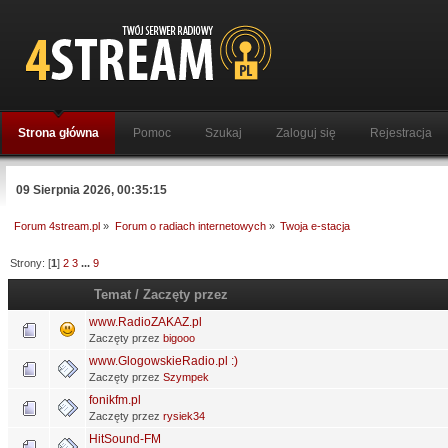
Strona główna
Pomoc
Szukaj
Zaloguj się
Rejestracja
09 Sierpnia 2026, 00:35:15
Forum 4stream.pl
»
Forum o radiach internetowych
»
Twoja e-stacja
Strony: [
1
]
2
3
...
9
Temat
/
Zaczęty przez
www.RadioZAKAZ.pl
Zaczęty przez
bigooo
www.GlogowskieRadio.pl :)
Zaczęty przez
Szympek
fonikfm.pl
Zaczęty przez
rysiek34
HitSound-FM