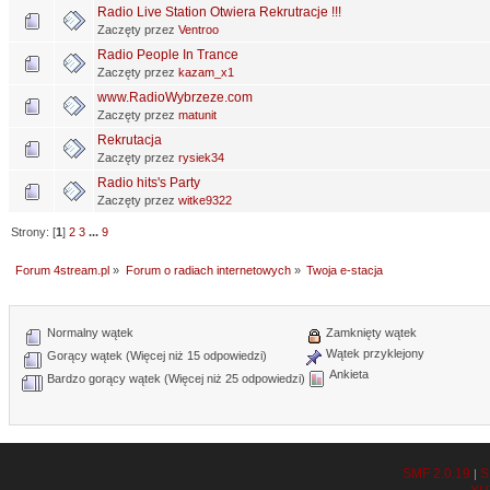
Radio Live Station Otwiera Rekrutracje !!!
Zaczęty przez
Ventroo
Radio People In Trance
Zaczęty przez
kazam_x1
www.RadioWybrzeze.com
Zaczęty przez
matunit
Rekrutacja
Zaczęty przez
rysiek34
Radio hits's Party
Zaczęty przez
witke9322
Strony: [
1
]
2
3
...
9
Forum 4stream.pl
»
Forum o radiach internetowych
»
Twoja e-stacja
Normalny wątek
Zamknięty wątek
Wątek przyklejony
Gorący wątek (Więcej niż 15 odpowiedzi)
Ankieta
Bardzo gorący wątek (Więcej niż 25 odpowiedzi)
SMF 2.0.19
S
|