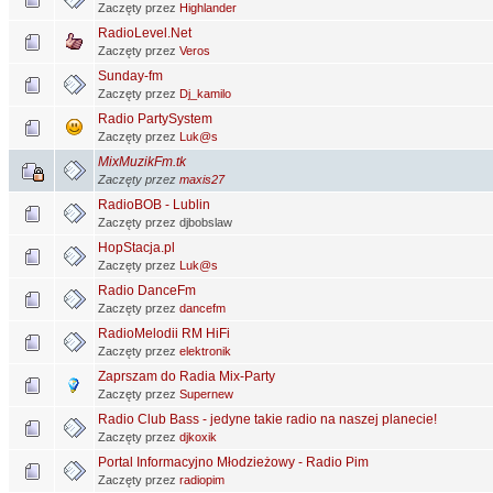
Zaczęty przez
Highlander
RadioLevel.Net
Zaczęty przez
Veros
Sunday-fm
Zaczęty przez
Dj_kamilo
Radio PartySystem
Zaczęty przez
Luk@s
MixMuzikFm.tk
Zaczęty przez
maxis27
RadioBOB - Lublin
Zaczęty przez djbobslaw
HopStacja.pl
Zaczęty przez
Luk@s
Radio DanceFm
Zaczęty przez
dancefm
RadioMelodii RM HiFi
Zaczęty przez
elektronik
Zaprszam do Radia Mix-Party
Zaczęty przez
Supernew
Radio Club Bass - jedyne takie radio na naszej planecie!
Zaczęty przez
djkoxik
Portal Informacyjno Młodzieżowy - Radio Pim
Zaczęty przez
radiopim