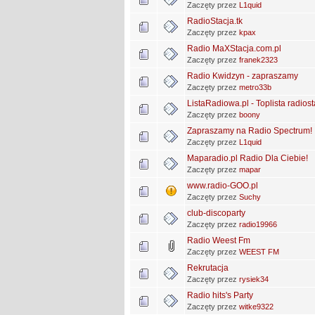
Zaczęty przez
L1quid
RadioStacja.tk
Zaczęty przez
kpax
Radio MaXStacja.com.pl
Zaczęty przez
franek2323
Radio Kwidzyn - zapraszamy
Zaczęty przez
metro33b
ListaRadiowa.pl - Toplista radiost
Zaczęty przez
boony
Zapraszamy na Radio Spectrum!
Zaczęty przez
L1quid
Maparadio.pl Radio Dla Ciebie!
Zaczęty przez
mapar
www.radio-GOO.pl
Zaczęty przez
Suchy
club-discoparty
Zaczęty przez
radio19966
Radio Weest Fm
Zaczęty przez
WEEST FM
Rekrutacja
Zaczęty przez
rysiek34
Radio hits's Party
Zaczęty przez
witke9322