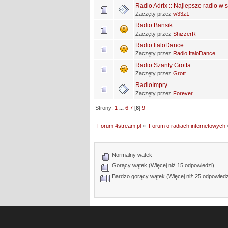
Radio Adrix :: Najlepsze radio w s
Zaczęty przez
w33z1
Radio Bansik
Zaczęty przez
ShizzerR
Radio ItaloDance
Zaczęty przez
Radio ItaloDance
Radio Szanty Grotta
Zaczęty przez
Grott
RadioImpry
Zaczęty przez
Forever
Strony:
1
...
6
7
[
8
]
9
Forum 4stream.pl
»
Forum o radiach internetowych
Normalny wątek
Gorący wątek (Więcej niż 15 odpowiedzi)
Bardzo gorący wątek (Więcej niż 25 odpowiedz