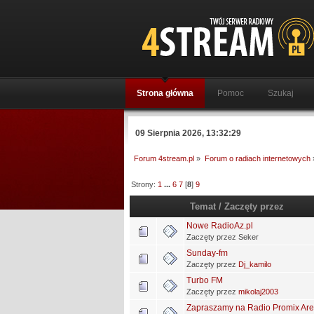
Strona główna
Pomoc
Szukaj
09 Sierpnia 2026, 13:32:29
Forum 4stream.pl
»
Forum o radiach internetowych
Strony:
1
...
6
7
[
8
]
9
Temat
/
Zaczęty przez
Nowe RadioAz.pl
Zaczęty przez Seker
Sunday-fm
Zaczęty przez
Dj_kamilo
Turbo FM
Zaczęty przez
mikolaj2003
Zapraszamy na Radio Promix Are