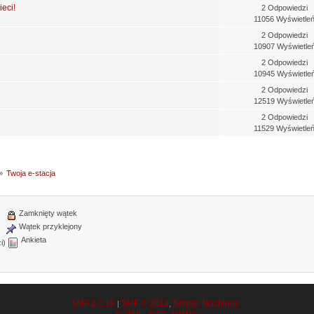
ieci!
2 Odpowiedzi
11056 Wyświetle
2 Odpowiedzi
10907 Wyświetle
2 Odpowiedzi
10945 Wyświetle
2 Odpowiedzi
12519 Wyświetle
2 Odpowiedzi
11529 Wyświetle
»
Twoja e-stacja
Zamknięty wątek
Wątek przyklejony
Ankieta
i)
SMF 2.0.19
SMF © 2013
Simple Machines
|
,