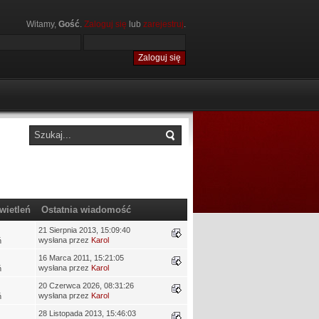
Witamy,
Gość
.
Zaloguj się
lub
zarejestruj
.
wietleń
Ostatnia wiadomość
21 Sierpnia 2013, 15:09:40
wysłana przez
Karol
ń
16 Marca 2011, 15:21:05
wysłana przez
Karol
ń
20 Czerwca 2026, 08:31:26
wysłana przez
Karol
ń
28 Listopada 2013, 15:46:03