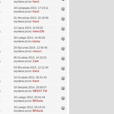
wysłana przez
Karol
ń
18 Listopada 2013, 17:19:11
wysłana przez
Karol
ń
01 Września 2013, 22:18:09
wysłana przez
Karol
ń
12 Lipca 2014, 11:53:02
wysłana przez
metro33b
ń
28 Lutego 2014, 14:40:26
wysłana przez
boony
ń
29 Stycznia 2014, 12:45:45
wysłana przez
nonsz1
ń
05 Grudnia 2013, 14:22:01
wysłana przez
Zahir
ń
03 Września 2013, 12:12:34
wysłana przez
Karol
ń
10 Grudnia 2012, 00:41:43
wysłana przez
Karol
ń
18 Sierpnia 2014, 20:06:57
wysłana przez
WEEST FM
ń
16 Lutego 2012, 03:41:44
wysłana przez
BRSonic
ń
16 Lutego 2012, 04:14:10
wysłana przez
BRSonic
ń