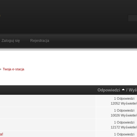
Zaloguj się
Rejestracja
»
Twoja e-stacja
Odpowiedzi
/
Wyś
1 Odpowiedzi
12052 Wyświetle
1 Odpowiedzi
10026 Wyświetle
1 Odpowiedzi
12172 Wyświetle
a!
1 Odpowiedzi