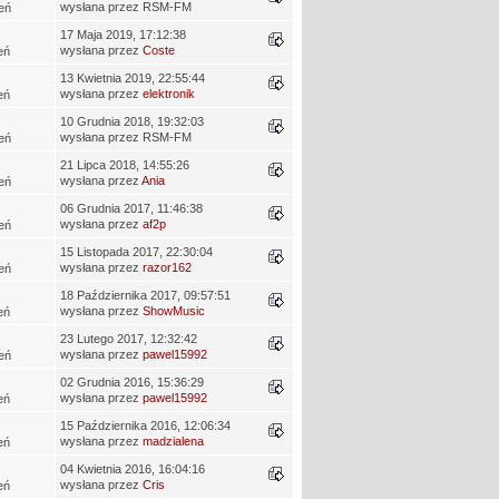
wysłana przez RSM-FM
eń
17 Maja 2019, 17:12:38
wysłana przez
Coste
eń
13 Kwietnia 2019, 22:55:44
wysłana przez
elektronik
eń
10 Grudnia 2018, 19:32:03
wysłana przez RSM-FM
eń
21 Lipca 2018, 14:55:26
wysłana przez
Ania
eń
06 Grudnia 2017, 11:46:38
wysłana przez
af2p
eń
15 Listopada 2017, 22:30:04
wysłana przez
razor162
eń
18 Października 2017, 09:57:51
wysłana przez
ShowMusic
eń
23 Lutego 2017, 12:32:42
wysłana przez
pawel15992
eń
02 Grudnia 2016, 15:36:29
wysłana przez
pawel15992
eń
15 Października 2016, 12:06:34
wysłana przez
madzialena
eń
04 Kwietnia 2016, 16:04:16
wysłana przez
Cris
eń