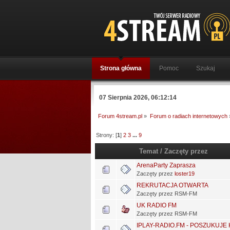
Strona główna
Pomoc
Szukaj
07 Sierpnia 2026, 06:12:14
Forum 4stream.pl
»
Forum o radiach internetowych
Strony: [
1
]
2
3
...
9
Temat
/
Zaczęty przez
ArenaParty Zaprasza
Zaczęty przez
loster19
REKRUTACJA OTWARTA
Zaczęty przez RSM-FM
UK RADIO FM
Zaczęty przez RSM-FM
IPLAY-RADIO.FM - POSZUKUJE