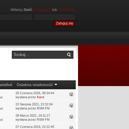
Witamy,
Gość
.
Zaloguj się
lub
zarejestruj
.
wietleń
Ostatnia wiadomość
20 Czerwca 2026, 08:34:44
wysłana przez
Karol
eń
23 Sierpnia 2021, 22:32:04
wysłana przez RSM-FM
eń
28 Marca 2021, 19:11:17
wysłana przez RSM-FM
eń
07 Czerwca 2019, 22:22:45