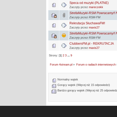
Speca od muzyki (PŁATNE)
Zaczęty przez
mareczekk
StrefaMuzyki-RSM Powracamy!! Na
Zaczęty przez RSM-FM
Rekrutacja SłuchawaFM!
Zaczęty przez
maxis27
StrefaMuzyki-RSM Powracamy!! Na
Zaczęty przez RSM-FM
ClubbersFM.pl - REKRUTACJA
Zaczęty przez
maxis27
Strony: [
1
]
2
3
...
9
Forum 4stream.pl
»
Forum o radiach internetowych
Normalny wątek
Gorący wątek (Więcej niż 15 odpowiedzi)
Bardzo gorący wątek (Więcej niż 25 odpowiedz