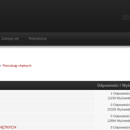
Zaloguj się
Rejestracja
»
Poszukuję chętnych
Odpowiedzi
/
Wyś
1 Odpowiedzi
11159 Wyświetl
0 Odpowiedzi
22335 Wyświetl
0 Odpowiedzi
12894 Wyświetl
 HĘTNYCH
0 Odpowiedzi