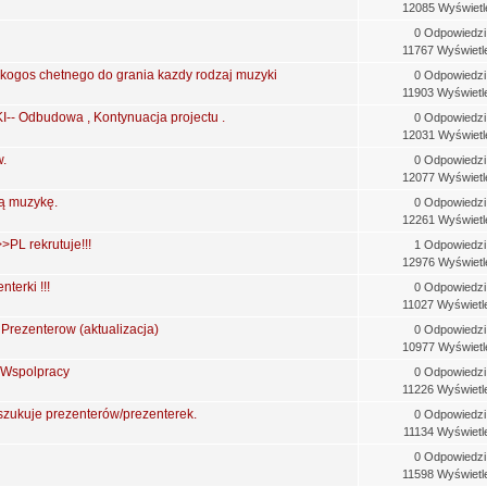
12085 Wyświetl
0 Odpowiedzi
11767 Wyświetl
kogos chetnego do grania kazdy rodzaj muzyki
0 Odpowiedzi
11903 Wyświetl
 Odbudowa , Kontynuacja projectu .
0 Odpowiedzi
12031 Wyświetl
.
0 Odpowiedzi
12077 Wyświetl
ą muzykę.
0 Odpowiedzi
12261 Wyświetl
PL rekrutuje!!!
1 Odpowiedzi
12976 Wyświetl
terki !!!
0 Odpowiedzi
11027 Wyświetl
Prezenterow (aktualizacja)
0 Odpowiedzi
10977 Wyświetl
 Wspolpracy
0 Odpowiedzi
11226 Wyświetl
zukuje prezenterów/prezenterek.
0 Odpowiedzi
11134 Wyświetl
0 Odpowiedzi
11598 Wyświetl