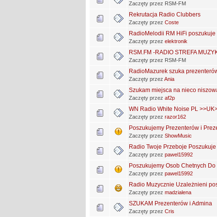
Zaczęty przez RSM-FM
Rekrutacja Radio Clubbers
Zaczęty przez
Coste
RadioMelodii RM HiFi poszukuje 
Zaczęty przez
elektronik
RSM.FM -RADIO STREFA MUZYKI--
Zaczęty przez RSM-FM
RadioMazurek szuka prezenterów
Zaczęty przez
Ania
Szukam miejsca na nieco niszow
Zaczęty przez
af2p
WN Radio White Noise PL >>UK>>
Zaczęty przez
razor162
Poszukujemy Prezenterów i Prezen
Zaczęty przez
ShowMusic
Radio Twoje Przeboje Poszukuje 
Zaczęty przez
pawel15992
Poszukujemy Osob Chetnych Do
Zaczęty przez
pawel15992
Radio Muzycznie Uzależnieni pos
Zaczęty przez
madzialena
SZUKAM Prezenterów i Admina
Zaczęty przez
Cris