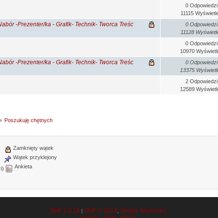
0 Odpowiedzi
11115 Wyświetl
bór -Prezenter/ka - Grafik- Technik- Tworca Treśc
0 Odpowiedzi
11128 Wyświetl
0 Odpowiedzi
10970 Wyświetl
bór -Prezenter/ka - Grafik- Technik- Tworca Treśc
0 Odpowiedzi
13375 Wyświetl
2 Odpowiedzi
12589 Wyświetl
»
Poszukuję chętnych
Zamknięty wątek
Wątek przyklejony
Ankieta
i)
SMF 2.0.19
SMF © 2013
Simple Machines
|
,