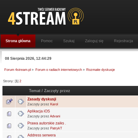
Strona główna
Pomoc
Szukaj
Zaloguj się
Rejestracja
08 Sierpnia 2026, 12:44:29
Forum 4stream.pl
»
Forum o radiach internetowych
»
Rozmaite dyskusje
Strony: [
1
]
2
Temat
/
Zaczęty przez
Zasady dyskusji
Zaczęty przez
Karol
Aplikacja iOS
Zaczęty przez
Advani
Prawa autorskie zaiks .
Zaczęty przez
PatrykT
Address serwera