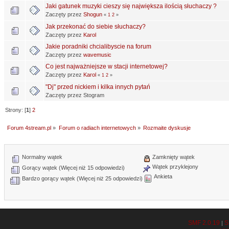
Jaki gatunek muzyki cieszy się największa ilością słuchaczy ?
Zaczęty przez
Shogun
«
1
2
»
Jak przekonać do siebie słuchaczy?
Zaczęty przez
Karol
Jakie poradniki chcialibyscie na forum
Zaczęty przez
wavemusic
Co jest najważniejsze w stacji internetowej?
Zaczęty przez
Karol
«
1
2
»
"Dj" przed nickiem i kilka innych pytań
Zaczęty przez Stogram
Strony: [
1
]
2
Forum 4stream.pl
»
Forum o radiach internetowych
»
Rozmaite dyskusje
Normalny wątek
Zamknięty wątek
Wątek przyklejony
Gorący wątek (Więcej niż 15 odpowiedzi)
Ankieta
Bardzo gorący wątek (Więcej niż 25 odpowiedzi)
SMF 2.0.19
S
|