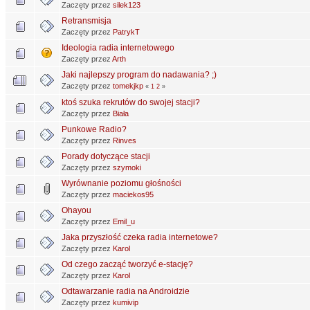
Zaczęty przez
silek123
Retransmisja
Zaczęty przez
PatrykT
Ideologia radia internetowego
Zaczęty przez
Arth
Jaki najlepszy program do nadawania? ;)
Zaczęty przez
tomekjkp
«
1
2
»
ktoś szuka rekrutów do swojej stacji?
Zaczęty przez
Biała
Punkowe Radio?
Zaczęty przez
Rinves
Porady dotyczące stacji
Zaczęty przez
szymoki
Wyrównanie poziomu głośności
Zaczęty przez
maciekos95
Ohayou
Zaczęty przez
Emil_u
Jaka przyszłość czeka radia internetowe?
Zaczęty przez
Karol
Od czego zacząć tworzyć e-stację?
Zaczęty przez
Karol
Odtawarzanie radia na Androidzie
Zaczęty przez
kumivip