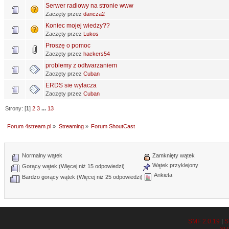
Serwer radiowy na stronie www
Zaczęty przez
dancza2
Koniec mojej wiedzy??
Zaczęty przez
Lukos
Proszę o pomoc
Zaczęty przez
hackers54
problemy z odtwarzaniem
Zaczęty przez
Cuban
ERDS sie wylacza
Zaczęty przez
Cuban
Strony: [
1
]
2
3
...
13
Forum 4stream.pl
»
Streaming
»
Forum ShoutCast
Normalny wątek
Zamknięty wątek
Wątek przyklejony
Gorący wątek (Więcej niż 15 odpowiedzi)
Ankieta
Bardzo gorący wątek (Więcej niż 25 odpowiedzi)
SMF 2.0.19
S
|