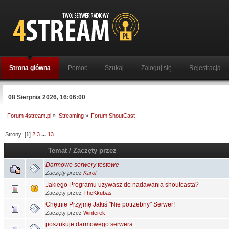
Strona główna
Pomoc
Szukaj
Zaloguj się
Rejestracja
08 Sierpnia 2026, 16:06:00
Forum 4stream.pl
»
Streaming
»
Forum ShoutCast
Strony: [
1
]
2
3
...
13
Temat
/
Zaczęty przez
Darmowe serwery testowe
Zaczęty przez
Karol
Jakiego Programu używasz do nadawania shoutcasta?
Zaczęty przez
TheKkubas
Chętnie Przyjmę Jakiś "Nie potrzebny" Serwer!
Zaczęty przez
Winterek
poszukuje darmowego serwera