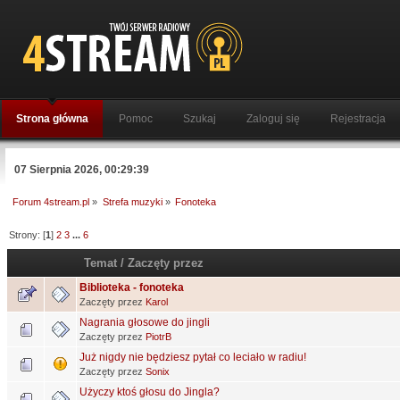
Strona główna
Pomoc
Szukaj
Zaloguj się
Rejestracja
07 Sierpnia 2026, 00:29:39
Forum 4stream.pl
»
Strefa muzyki
»
Fonoteka
Strony: [
1
]
2
3
...
6
Temat
/
Zaczęty przez
Biblioteka - fonoteka
Zaczęty przez
Karol
Nagrania głosowe do jingli
Zaczęty przez
PiotrB
Już nigdy nie będziesz pytał co leciało w radiu!
Zaczęty przez
Sonix
Użyczy ktoś głosu do Jingla?