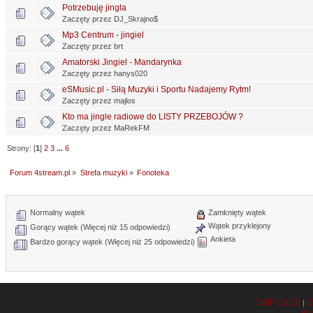
Potrzebuję jingla
Zaczęty przez DJ_Skrajno$
Mp3 Centrum - jingiel
Zaczęty przez brt
Amatorski Jingiel - Mandarynka
Zaczęty przez hanys020
eSMusic.pl - Siłą Muzyki i Sportu Nadajemy Rytm!
Zaczęty przez majlos
Kto ma jingle radiowe do LISTY PRZEBOJÓW ?
Zaczęty przez MaRekFM
Strony: [
1
]
2
3
...
6
Forum 4stream.pl
»
Strefa muzyki
»
Fonoteka
Normalny wątek
Zamknięty wątek
Wątek przyklejony
Gorący wątek (Więcej niż 15 odpowiedzi)
Ankieta
Bardzo gorący wątek (Więcej niż 25 odpowiedzi)
SMF 2.0.19
S
|