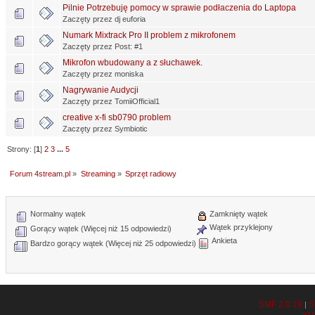
Pilnie Potrzebuję pomocy w sprawie podłaczenia do Laptopa
Zaczęty przez dj euforia
Numark Mixtrack Pro II problem z mikrofonem
Zaczęty przez Post: #1
Mikrofon wbudowany a z słuchawek.
Zaczęty przez moniska
Nagrywanie Audycji
Zaczęty przez TomiiOfficial1
creative x-fi sb0790 problem
Zaczęty przez Symbiotic
Strony: [
1
]
2
3
...
5
Forum 4stream.pl
»
Streaming
»
Sprzęt radiowy
Normalny wątek
Zamknięty wątek
Wątek przyklejony
Gorący wątek (Więcej niż 15 odpowiedzi)
Ankieta
Bardzo gorący wątek (Więcej niż 25 odpowiedzi)
SMF 2.0.19
S
|