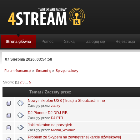
Strona główna
Pomoc
Szukaj
Zaloguj się
Rejestracja
07 Sierpnia 2026, 03:54:58
Forum 4stream.pl
»
Streaming
»
Sprzęt radiowy
Strony: [
1
]
2
3
...
5
Temat
/
Zaczęty przez
Nowy mikrofon USB (Trust) a Shoutcast i inne
Zaczęty przez
zaczy
DJ Pioneer DJ DDJ-RB
Zaczęty przez
DJ PTR
Jaki mikrofon na początek
Zaczęty przez
Michał_Wołomin
Problem ze Skypem na zewnętrznej karcie dźwiękowej