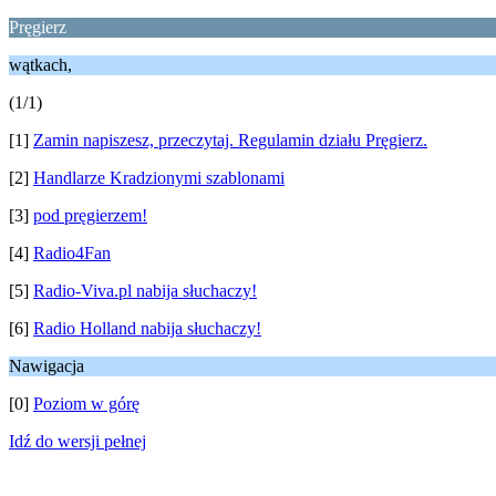
Pręgierz
wątkach,
(1/1)
[1]
Zamin napiszesz, przeczytaj. Regulamin działu Pręgierz.
[2]
Handlarze Kradzionymi szablonami
[3]
pod pręgierzem!
[4]
Radio4Fan
[5]
Radio-Viva.pl nabija słuchaczy!
[6]
Radio Holland nabija słuchaczy!
Nawigacja
[0]
Poziom w górę
Idź do wersji pełnej