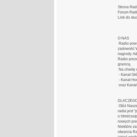
Strona Rad
Forum Rad
Link do sł
O NAS
Radio powst
zadowolić W
nagrody. Ad
Radio preze
granicą.
Na chwilę 
- Kanał Gł
- Kanał Ho
oraz Kanał
DLACZEGO
Otóż Nasze 
radia jest 
o html/css/
nowych pre
Niektóre za
otwarcia Ra