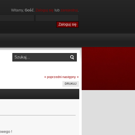
Witamy,
Gość
.
Zaloguj się
lub
zarejestruj
.
« poprzedni
następny »
DRUKUJ
owego !