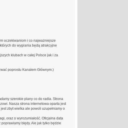
ym oczekiwaniom i co najważniejsze
 których do wygrania będą atrakcyjne
ejszych klubach w całej Polsce jak i za
azwać poprostu Kanałem Głównym.)
iadamy szerokie plany co do radia. Strona
czowi. Nasza strona internetowa oparta jest
est zbyt wielka ale powoli uzupełniamy o
gi, oraz o wyrozumiałość. Oficjalna data
 poprawiamy błędy. Ale jak tylko będzie