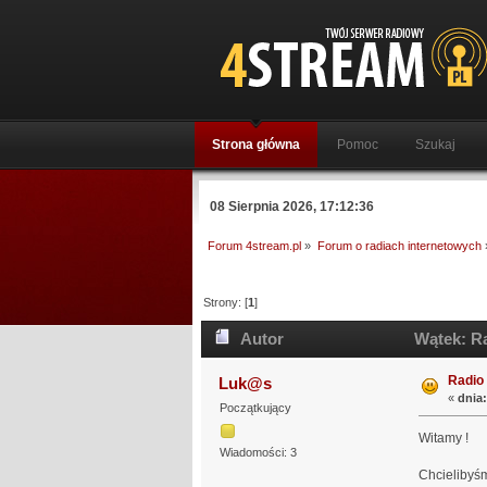
Strona główna
Pomoc
Szukaj
08 Sierpnia 2026, 17:12:36
Forum 4stream.pl
»
Forum o radiach internetowych
Strony: [
1
]
Autor
Wątek: Ra
Radio
Luk@s
«
dnia:
Początkujący
Witamy !
Wiadomości: 3
Chcielibyśm