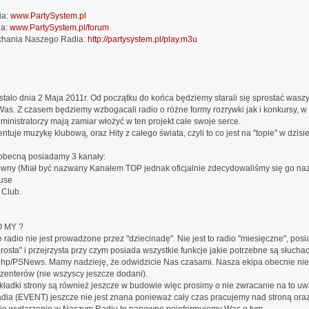
ia:
www.PartySystem.pl
ia:
www.PartySystem.pl/forum
uchania Naszego Radia:
http://partysystem.pl/play.m3u
ało dnia 2 Maja 2011r. Od początku do końca będziemy starali się sprostać wasz
as. Z czasem będziemy wzbogacali radio o różne formy rozrywki jak i konkursy, w
ministratorzy mają zamiar włożyć w ten projekt całe swoje serce.
ntuje muzykę klubową, oraz Hity z całego świata, czyli to co jest na "topie" w dzisi
obecną posiadamy 3 kanały:
ówny (Miał być nazwany Kanałem TOP jednak oficjalnie zdecydowaliśmy się go n
use
 Club.
 MY ?
radio nie jest prowadzone przez "dziecinadę". Nie jest to radio "miesięczne", pos
"prosta" i przejrzysta przy czym posiada wszystkie funkcje jakie potrzebne są słucha
php/PSNews. Mamy nadzieję, że odwidzicie Nas czasami. Nasza ekipa obecnie nie j
zenterów (nie wszyscy jeszcze dodani).
kładki strony są również jeszcze w budowie więc prosimy o nie zwracanie na to uwa
dia (EVENT) jeszcze nie jest znana ponieważ cały czas pracujemy nad stroną oraz