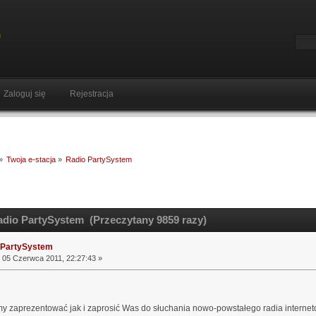
Zaloguj się
Rejestracja
»
Twoja e-stacja
»
Radio PartySystem
dio PartySystem (Przeczytany 9859 razy)
 PartySystem
05 Czerwca 2011, 22:27:43 »
y zaprezentować jak i zaprosić Was do słuchania nowo-powstałego radia internet